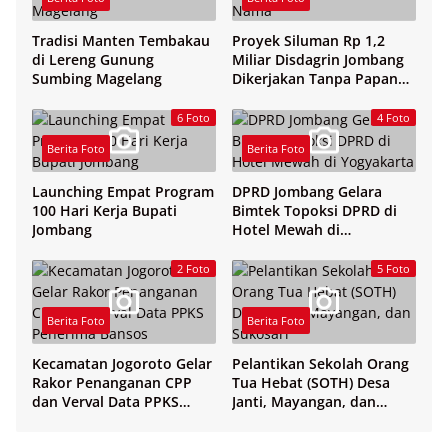
Tradisi Manten Tembakau
Proyek Siluman Rp 1,2
di Lereng Gunung
Miliar Disdagrin Jombang
Sumbing Magelang
Dikerjakan Tanpa Papan
Nama
6 Foto
4 Foto
Berita Foto
Berita Foto
Launching Empat Program
DPRD Jombang Gelara
100 Hari Kerja Bupati
Bimtek Topoksi DPRD di
Jombang
Hotel Mewah di
Yogyakarta
2 Foto
5 Foto
Berita Foto
Berita Foto
Kecamatan Jogoroto Gelar
Pelantikan Sekolah Orang
Rakor Penanganan CPP
Tua Hebat (SOTH) Desa
dan Verval Data PPKS
Janti, Mayangan, dan
Penerima Bansos
Sukosari