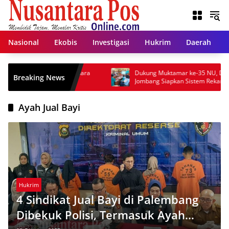
Langsung
ke
konten
Nasional
Ekobis
Investigasi
Hukrim
Daerah
enahanan Bupati Muara
Dukung Muktamar ke-35 NU, Dinas Komin
Breaking News
on
Jombang Siapkan Sistem Rekam Medis Dig
dan Wifi Rakyat
Ayah Jual Bayi
Hukrim
4 Sindikat Jual Bayi di Palembang
Dibekuk Polisi, Termasuk Ayah