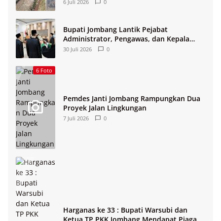
Lingkungan
6 Juli 2026
0
Bupati Jombang Lantik Pejabat
Administrator, Pengawas, dan Kepala
Sekolah
30 Juli 2026
0
6 Foto
Pemdes Janti Jombang Rampungkan Dua
Proyek Jalan Lingkungan
7 Juli 2026
0
Harganas ke 33 : Bupati Warsubi dan
Ketua TP PKK Jombang Mendapat Piagam