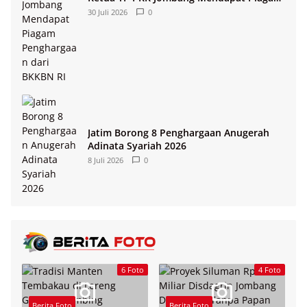
Penghargaan dari BKKBN RI
30 Juli 2026
0
Jatim Borong 8 Penghargaan Anugerah
Adinata Syariah 2026
8 Juli 2026
0
6 Foto
4 Foto
Berita Foto
Berita Foto