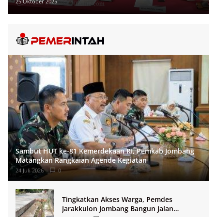
Korban
25 Oktober 2025
Sambut HUT ke-81 Kemerdekaan RI, Pemkab Jombang
Matangkan Rangkaian Agende Kegiatan
24 Juli 2026
0
Tingkatkan Akses Warga, Pemdes
Jarakkulon Jombang Bangun Jalan