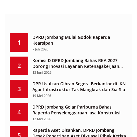
DPRD Jombang Mulai Godok Raperda
1
Kearsipan
7 Juli 2026
Komisi D DPRD Jombang Bahas RKA 2027,
2
Dorong Inovasi Layanan Ketenagakerjaan
Berbasis Desa
13 Juni 2026
DPR Usulkan Gibran Segera Berkantor di IKN
3
Agar Infrastruktur Tak Mangkrak dan Sia-Sia
19 Mei 2026
DPRD Jombang Gelar Paripurna Bahas
4
Raperda Penyelenggaraan Jasa Konstruksi
12 Mei 2026
Raperda Aset Disahkan, DPRD Jombang
5
Desak Penertiban Aset Dikuasai Pihak Ketiga