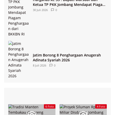
Ketua TP PKK Jombang Mendapat Piagam
Penghargaan dari BKKBN RI
30 Juli 2026
0
Jatim Borong 8 Penghargaan Anugerah
Adinata Syariah 2026
8 Juli 2026
0
6 Foto
4 Foto