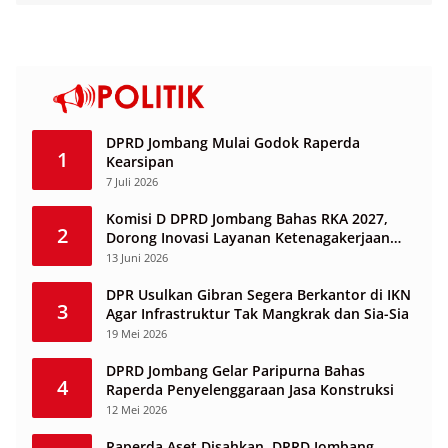
DPRD Jombang Mulai Godok Raperda
1
Kearsipan
7 Juli 2026
Komisi D DPRD Jombang Bahas RKA 2027,
2
Dorong Inovasi Layanan Ketenagakerjaan
Berbasis Desa
13 Juni 2026
DPR Usulkan Gibran Segera Berkantor di IKN
3
Agar Infrastruktur Tak Mangkrak dan Sia-Sia
19 Mei 2026
DPRD Jombang Gelar Paripurna Bahas
4
Raperda Penyelenggaraan Jasa Konstruksi
12 Mei 2026
Raperda Aset Disahkan, DPRD Jombang