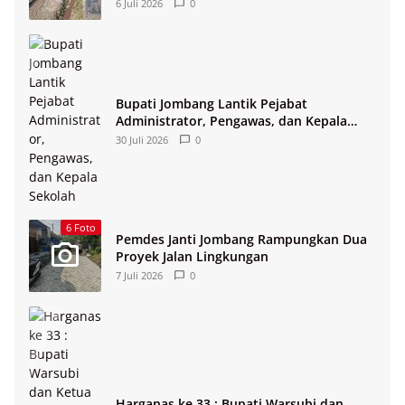
Lingkungan
6 Juli 2026
0
Bupati Jombang Lantik Pejabat
Administrator, Pengawas, dan Kepala
Sekolah
30 Juli 2026
0
6 Foto
Pemdes Janti Jombang Rampungkan Dua
Proyek Jalan Lingkungan
7 Juli 2026
0
Harganas ke 33 : Bupati Warsubi dan