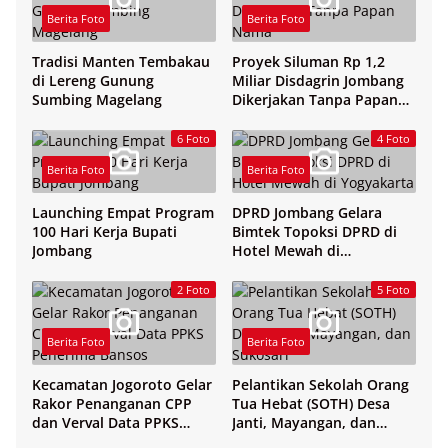
Berita Foto
Berita Foto
Tradisi Manten Tembakau
Proyek Siluman Rp 1,2
di Lereng Gunung
Miliar Disdagrin Jombang
Sumbing Magelang
Dikerjakan Tanpa Papan
Nama
6 Foto
4 Foto
Berita Foto
Berita Foto
Launching Empat Program
DPRD Jombang Gelara
100 Hari Kerja Bupati
Bimtek Topoksi DPRD di
Jombang
Hotel Mewah di
Yogyakarta
2 Foto
5 Foto
Berita Foto
Berita Foto
Kecamatan Jogoroto Gelar
Pelantikan Sekolah Orang
Rakor Penanganan CPP
Tua Hebat (SOTH) Desa
dan Verval Data PPKS
Janti, Mayangan, dan
Penerima Bansos
Sukosari