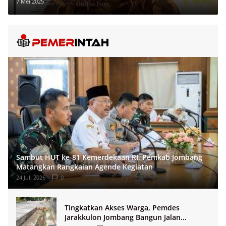
Diringkus Polres Ogan Ilir
7 Mei 2025
Sambut HUT ke-81 Kemerdekaan RI, Pemkab Jombang
Matangkan Rangkaian Agende Kegiatan
24 Juli 2026
0
Tingkatkan Akses Warga, Pemdes
Jarakkulon Jombang Bangun Jalan