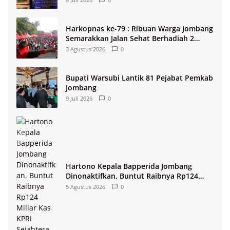
Harkopnas ke-79 : Ribuan Warga Jombang
Semarakkan Jalan Sehat Berhadiah 2
Paket Umroh
3 Agustus 2026
0
Bupati Warsubi Lantik 81 Pejabat Pemkab
Jombang
9 Juli 2026
0
Hartono Kepala Bapperida Jombang
Dinonaktifkan, Buntut Raibnya Rp124
Miliar Kas KPRI Sejahtera
5 Agustus 2026
0