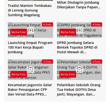
Miliar Disdagrin Jombang
Tradisi Manten Tembakau
Dikerjakan Tanpa Papan
di Lereng Gunung
Nama
Sumbing Magelang
6 Foto
4 Foto
Berita Foto
Berita Foto
Launching Empat Program
DPRD Jombang Gelara
100 Hari Kerja Bupati
Bimtek Topoksi DPRD di
Jombang
Hotel Mewah di
Yogyakarta
2 Foto
5 Foto
Berita Foto
Berita Foto
Kecamatan Jogoroto Gelar
Pelantikan Sekolah Orang
Rakor Penanganan CPP
Tua Hebat (SOTH) Desa
dan Verval Data PPKS
Janti, Mayangan, dan
Penerima Bansos
Sukosari