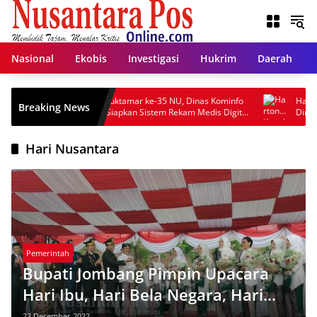
Langsung
ke
konten
Nasional
Ekobis
Investigasi
Hukrim
Daerah
Dukung Muktamar ke-35 NU, Dinas Kominfo
Hartono Kepa
Breaking News
Jombang Siapkan Sistem Rekam Medis Digital
Dinonaktifkan,
dan Wifi Rakyat
Kas KPRI Seja
Hari Nusantara
Pemerintah
Bupati Jombang Pimpin Upacara
Hari Ibu, Hari Bela Negara, Hari
Nusantara dan HKSN
23 Desember 2022