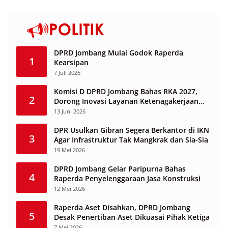
DPRD Jombang Mulai Godok Raperda
1
Kearsipan
7 Juli 2026
Komisi D DPRD Jombang Bahas RKA 2027,
2
Dorong Inovasi Layanan Ketenagakerjaan
Berbasis Desa
13 Juni 2026
DPR Usulkan Gibran Segera Berkantor di IKN
3
Agar Infrastruktur Tak Mangkrak dan Sia-Sia
19 Mei 2026
DPRD Jombang Gelar Paripurna Bahas
4
Raperda Penyelenggaraan Jasa Konstruksi
12 Mei 2026
Raperda Aset Disahkan, DPRD Jombang
5
Desak Penertiban Aset Dikuasai Pihak Ketiga
7 Mei 2026