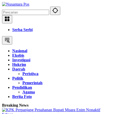
Langsung
ke
konten
Serba Serbi
Nasional
Ekobis
Investigasi
Hukrim
Daerah
Peristiwa
Politik
Pemerintah
Pendidikan
Agama
Berita Foto
Breaking News