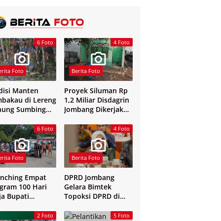
6 Foto
4 Foto
erita Foto
Berita Foto
disi Manten
Proyek Siluman Rp
bakau di Lereng
1,2 Miliar Disdagrin
nung Sumbing
Jombang Dikerjakan
elang
Tanpa Papan Nama
6 Foto
4 Foto
erita Foto
Berita Foto
nching Empat
DPRD Jombang
gram 100 Hari
Gelara Bimtek
ja Bupati
Topoksi DPRD di
mbang
Hotel Mewah di
Yogyakarta
2 Foto
5 Foto