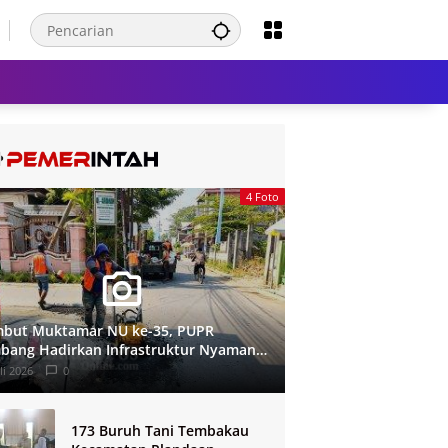
4 Foto
but Muktamar NU ke-35, PUPR
bang Hadirkan Infrastruktur Nyaman
 Aman di Tambakberas
li 2026
0
173 Buruh Tani Tembakau