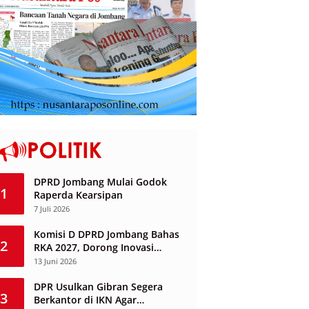
DPRD Jombang Mulai Godok
1
Raperda Kearsipan
7 Juli 2026
Komisi D DPRD Jombang Bahas
2
RKA 2027, Dorong Inovasi
Layanan Ketenagakerjaan
13 Juni 2026
Berbasis Desa
DPR Usulkan Gibran Segera
3
Berkantor di IKN Agar