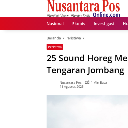
Langsung
ke
konten
Nasional
Ekobis
Investigasi
Hu
Beranda
Peristiwa
Peristiwa
25 Sound Horeg Me
Tengaran Jombang
Nusantara Pos
1 Min Baca
11 Agustus 2025