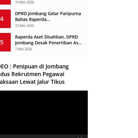
Infrastruktur Tak Mangkrak dan
19 Mei 2026
Sia-Sia
DPRD Jombang Gelar Paripurna
4
Bahas Raperda
Penyelenggaraan Jasa
12 Mei 2026
Konstruksi
Raperda Aset Disahkan, DPRD
5
Jombang Desak Penertiban Aset
Dikuasai Pihak Ketiga
7 Mei 2026
DEO : Penipuan di Jombang
dus Rekrutmen Pegawai
aksaan Lewat Jalur Tikus
ar