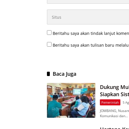
Beritahu saya akan tindak lanjut komen
Beritahu saya akan tulisan baru melalui
Baca Juga
Dukung Muk
Siapkan Sis
Pemerintah
5 Ag
JOMBANG, Nusant
Komunikasi dan…