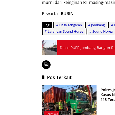
murni dari keinginan RT masing-masin
Pewarta :
RURIN
Tag:
Desa Tengaran
Jombang
Larangan Sound Horeg
Sound Horeg
Dinas PUPR Jombang Bangun Ru
Pos Terkait
Peristi
Polres 
Kasus 
113 Ter
Peristiwa