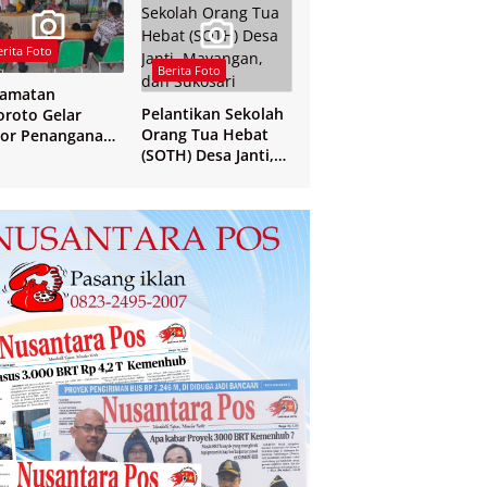
erita Foto
Berita Foto
camatan
Pelantikan Sekolah
oroto Gelar
Orang Tua Hebat
or Penanganan
(SOTH) Desa Janti,
 dan Verval Data
Mayangan, dan
S Penerima
Sukosari
sos