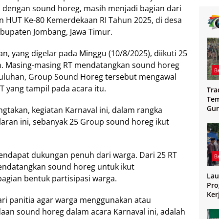
l dengan sound horeg, masih menjadi bagian dari
n HUT Ke-80 Kemerdekaan RI Tahun 2025, di desa
bupaten Jombang, Jawa Timur.
, yang digelar pada Minggu (10/8/2025), diikuti 25
an. Masing-masing RT mendatangkan sound horeg
B
 Puluhan, Group Sound Horeg tersebut mengawal
T yang tampil pada acara itu.
Tra
Tem
Gu
takan, kegiatan Karnaval ini, dalam rangka
Mag
aran ini, sebanyak 25 Group sound horeg ikut
mendapat dukungan penuh dari warga. Dari 25 RT
B
mendatangkan sound horeg untuk ikut
Lau
agian bentuk partisipasi warga.
Pro
Ker
ari panitia agar warga menggunakan atau
Jo
an sound horeg dalam acara Karnaval ini, adalah