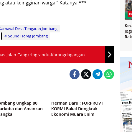
g atau keingginan warga.” Katanya.
***
B
Ke
Karnaval Desa Tengaran Jombang
Jog
Sound Horeg Jombang
Rak
CPP
PPK
Ban
as Jalan Cangkringrandu-Karangdagangan
wa
Peristiwa
Jombang Ungkap 80
Herman Daru : FORPROV II
Narkoba dan Amankan
KORMI Bakal Dongkrak
sangka
Ekonomi Muara Enim