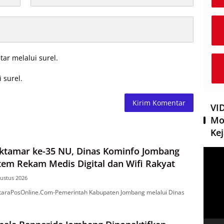
tar melalui surel.
 surel.
VI
Mo
Kej
tamar ke-35 NU, Dinas Kominfo Jombang
Pemut
Video
tem Rekam Medis Digital dan Wifi Rakyat
ustus 2026
araPosOnline.Com-Pemerintah Kabupaten Jombang melalui Dinas