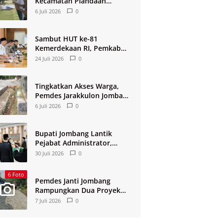
Kecamatan Plandaan
Jombang Terima BLT
6 Juli 2026
0
DBHCHT 2026
Sambut HUT ke-81
Kemerdekaan RI, Pemkab
Jombang Matangkan
24 Juli 2026
0
Rangkaian Agende Kegiatan
Tingkatkan Akses Warga,
Pemdes Jarakkulon Jombang
Bangun Jalan Lingkungan
6 Juli 2026
0
Bupati Jombang Lantik
Pejabat Administrator,
Pengawas, dan Kepala
30 Juli 2026
0
Sekolah
6 Foto
Pemdes Janti Jombang
Rampungkan Dua Proyek
Jalan Lingkungan
7 Juli 2026
0