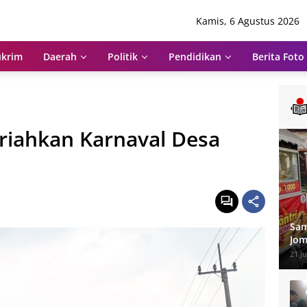
Kamis, 6 Agustus 2026
krim
Daerah
Politik
Pendidikan
Berita Foto
riahkan Karnaval Desa
Sam
Jom
dan
21 Ju