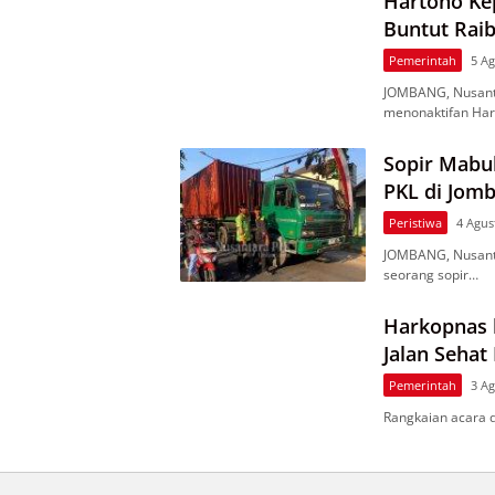
Hartono Ke
Buntut Raib
Pemerintah
5 Ag
JOMBANG, Nusant
menonaktifan Har
Sopir Mabu
PKL di Jom
Peristiwa
4 Agus
JOMBANG, Nusant
seorang sopir…
Harkopnas 
Jalan Sehat
Pemerintah
3 Ag
Rangkaian acara 