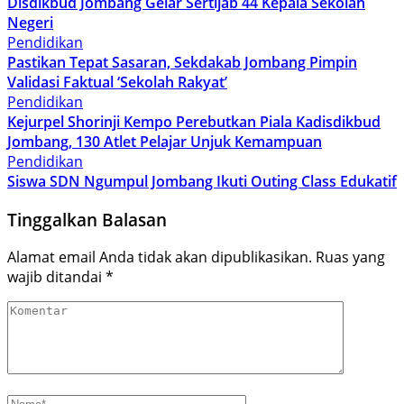
Disdikbud Jombang Gelar Sertijab 44 Kepala Sekolah
Negeri
Pendidikan
Pastikan Tepat Sasaran, Sekdakab Jombang Pimpin
Validasi Faktual ‘Sekolah Rakyat’
Pendidikan
Kejurpel Shorinji Kempo Perebutkan Piala Kadisdikbud
Jombang, 130 Atlet Pelajar Unjuk Kemampuan
Pendidikan
Siswa SDN Ngumpul Jombang Ikuti Outing Class Edukatif
Tinggalkan Balasan
Alamat email Anda tidak akan dipublikasikan.
Ruas yang
wajib ditandai
*