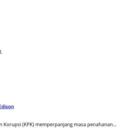
l.
Edison
an Korupsi (KPK) memperpanjang masa penahanan…