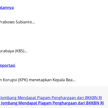
atannya
Prabowo Subianto…
urabaya (KBS)…
Importasi
n Korupsi (KPK) menetapkan Kepala Bea…
KK Jombang Mendapat Piagam Penghargaan dari BKKBN RI