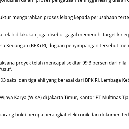
gondisian dalam proses pengadaan sehingga lelang diarah
ruktur mengarahkan proses lelang kepada perusahaan tert
 telah dilakukan juga disebut gagal memenuhi target kine
iksa Keuangan (BPK) RI, dugaan penyimpangan tersebut me
sana proyek telah mencapai sekitar 99,3 persen dari nilai
Yusuf.
93 saksi dan tiga ahli yang berasal dari BPK RI, Lembaga K
ijaya Karya (WIKA) di Jakarta Timur, Kantor PT Multinas Tj
barang bukti berupa perangkat elektronik dan dokumen terk