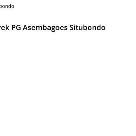
ubondo
royek PG Asembagoes Situbondo