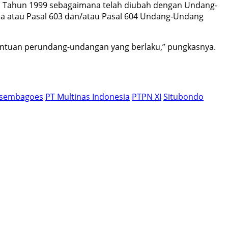
31 Tahun 1999 sebagaimana telah diubah dengan Undang-
ma atau Pasal 603 dan/atau Pasal 604 Undang-Undang
tentuan perundang-undangan yang berlaku,” pungkasnya.
Asembagoes
PT Multinas Indonesia
PTPN XI
Situbondo