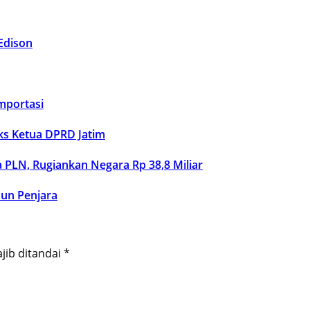
Edison
Importasi
ks Ketua DPRD Jatim
 PLN, Rugiankan Negara Rp 38,8 Miliar
hun Penjara
jib ditandai
*