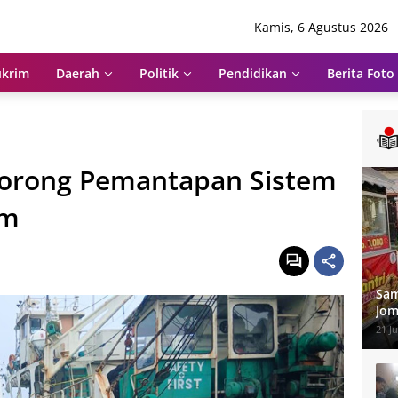
Kamis, 6 Agustus 2026
krim
Daerah
Politik
Pendidikan
Berita Foto
orong Pemantapan Sistem
im
Sam
Jom
dan
21 Ju