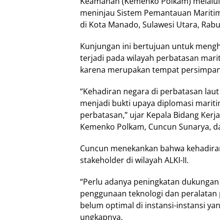
Keamanan (Kemenko Polkam) melalui K
meninjau Sistem Pemantauan Maritim W
di Kota Manado, Sulawesi Utara, Rabu
Kunjungan ini bertujuan untuk meng
terjadi pada wilayah perbatasan mari
karena merupakan tempat persimpangan
“Kehadiran negara di perbatasan laut
menjadi bukti upaya diplomasi marit
perbatasan,” ujar Kepala Bidang Kerja
Kemenko Polkam, Cuncun Sunarya, d
Cuncun menekankan bahwa kehadiran
stakeholder di wilayah ALKI-II.
“Perlu adanya peningkatan dukungan 
penggunaan teknologi dan peralatan
belum optimal di instansi-instansi 
ungkapnya.