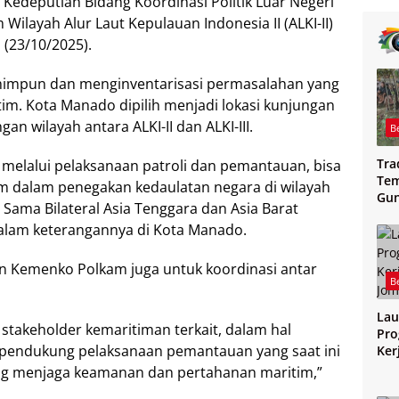
edeputian Bidang Koordinasi Politik Luar Negeri
ilayah Alur Laut Kepulauan Indonesia II (ALKI-II)
 (23/10/2025).
himpun dan menginventarisasi permasalahan yang
tim. Kota Manado dipilih menjadi lokasi kunjungan
 wilayah antara ALKI-II dan ALKI-III.
B
Tra
 melalui pelaksanaan patroli dan pemantauan, bisa
Tem
im dalam penegakan kedaulatan negara di wilayah
Gu
 Sama Bilateral Asia Tenggara dan Asia Barat
Mag
alam keterangannya di Kota Manado.
 Kemenko Polkam juga untuk koordinasi antar
B
Lau
stakeholder kemaritiman terkait, dalam hal
Pro
 pendukung pelaksanaan pemantauan yang saat ini
Ker
Jo
yang menjaga keamanan dan pertahanan maritim,”