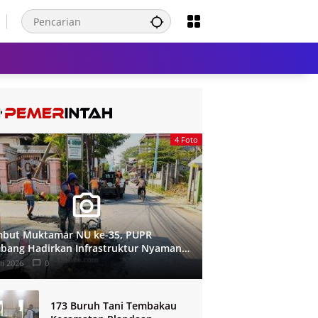
4 Foto
but Muktamar NU ke-35, PUPR
bang Hadirkan Infrastruktur Nyaman
 Aman di Tambakberas
li 2026
0
173 Buruh Tani Tembakau