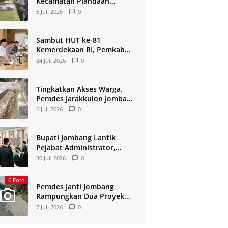
Kecamatan Plandaan
Jombang Terima BLT
6 Juli 2026
0
DBHCHT 2026
Sambut HUT ke-81
Kemerdekaan RI, Pemkab
Jombang Matangkan
24 Juli 2026
0
Rangkaian Agende Kegiatan
Tingkatkan Akses Warga,
Pemdes Jarakkulon Jombang
Bangun Jalan Lingkungan
6 Juli 2026
0
Bupati Jombang Lantik
Pejabat Administrator,
Pengawas, dan Kepala
30 Juli 2026
0
Sekolah
6 Foto
Pemdes Janti Jombang
Rampungkan Dua Proyek
Jalan Lingkungan
7 Juli 2026
0