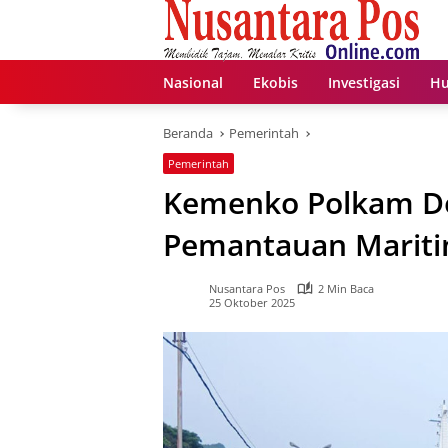
Langsung
ke
konten
Nasional
Ekobis
Investigasi
Hu
Beranda
Pemerintah
Pemerintah
Kemenko Polkam D
Pemantauan Marit
Nusantara Pos
2 Min Baca
25 Oktober 2025