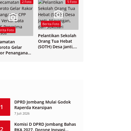
Yogyakarta
2 Foto
5 Foto
Berita Foto
erita Foto
Pelantikan Sekolah
Orang Tua Hebat
camatan
(SOTH) Desa Janti,
oroto Gelar
Mayangan, dan
or Penanganan
Sukosari
 dan Verval Data
S Penerima
sos
DPRD Jombang Mulai Godok
1
Raperda Kearsipan
7 Juli 2026
Komisi D DPRD Jombang Bahas
2
RKA 2027, Dorong Inovasi