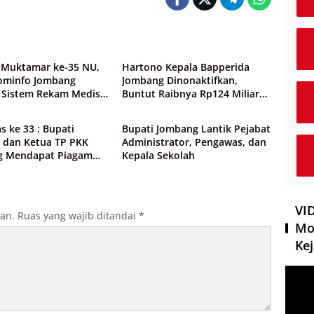
ntah
Pemerintah
Muktamar ke-35 NU,
Hartono Kepala Bapperida
ominfo Jombang
Jombang Dinonaktifkan,
 Sistem Rekam Medis
Buntut Raibnya Rp124 Miliar
ntah
Pemerintah
dan Wifi Rakyat
Kas KPRI Sejahtera
s ke 33 : Bupati
Bupati Jombang Lantik Pejabat
 dan Ketua TP PKK
Administrator, Pengawas, dan
g Mendapat Piagam
Kepala Sekolah
gaan dari BKKBN RI
VI
kan.
Ruas yang wajib ditandai
*
Mo
Kej
Pemut
Video