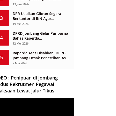
Layanan Ketenagakerjaan
13 Juni 2026
Berbasis Desa
DPR Usulkan Gibran Segera
3
Berkantor di IKN Agar
Infrastruktur Tak Mangkrak dan
19 Mei 2026
Sia-Sia
DPRD Jombang Gelar Paripurna
4
Bahas Raperda
Penyelenggaraan Jasa
12 Mei 2026
Konstruksi
Raperda Aset Disahkan, DPRD
5
Jombang Desak Penertiban Aset
Dikuasai Pihak Ketiga
7 Mei 2026
DEO : Penipuan di Jombang
dus Rekrutmen Pegawai
aksaan Lewat Jalur Tikus
ar