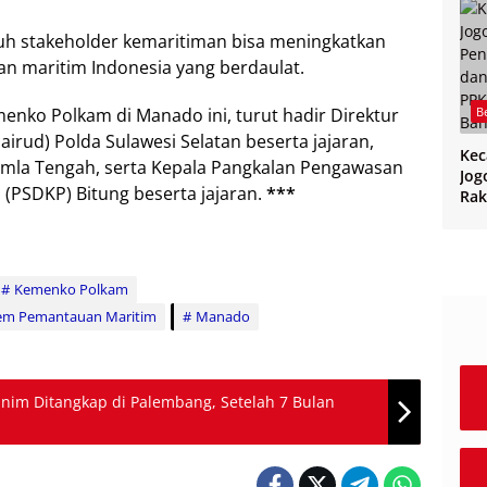
uruh stakeholder kemaritiman bisa meningkatkan
an maritim Indonesia yang berdaulat.
enko Polkam di Manado ini, turut hadir Direktur
B
airud) Polda Sulawesi Selatan beserta jajaran,
Ke
kamla Tengah, serta Kepala Pangkalan Pengawasan
Jog
(PSDKP) Bitung beserta jajaran.
***
Rak
CPP
PPK
Ban
Kemenko Polkam
em Pemantauan Maritim
Manado
im Ditangkap di Palembang, Setelah 7 Bulan