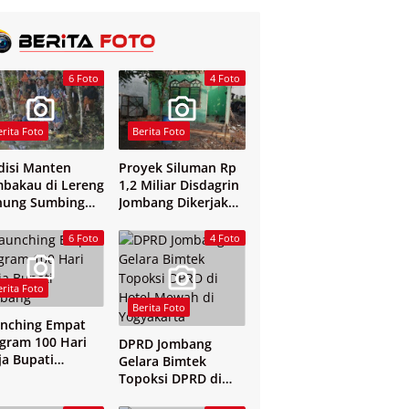
6 Foto
4 Foto
erita Foto
Berita Foto
disi Manten
Proyek Siluman Rp
bakau di Lereng
1,2 Miliar Disdagrin
nung Sumbing
Jombang Dikerjakan
elang
Tanpa Papan Nama
6 Foto
4 Foto
erita Foto
Berita Foto
nching Empat
gram 100 Hari
DPRD Jombang
ja Bupati
Gelara Bimtek
mbang
Topoksi DPRD di
Hotel Mewah di