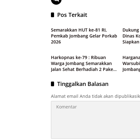
Pos Terkait
Pemerintah
Pemeri
6 Foto
Semarakkan HUT ke-81 RI,
Dukung 
Pemkab Jombang Gelar Porkab
Dinas K
2026
Siapkan
Pemerintah
Pemeri
Digital 
Harkopnas ke-79 : Ribuan
Hargana
Warga Jombang Semarakkan
Warsubi
Jalan Sehat Berhadiah 2 Paket
Jomban
Umroh
Penghar
Tinggalkan Balasan
Alamat email Anda tidak akan dipublikasi