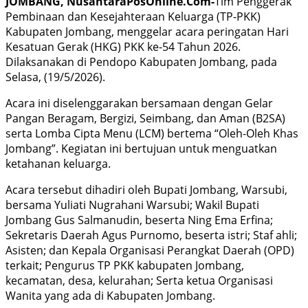
JOMBANG, NusantaraPosOnline.Com-
Tim Penggerak
Pembinaan dan Kesejahteraan Keluarga (TP-PKK)
Kabupaten Jombang, menggelar acara peringatan Hari
Kesatuan Gerak (HKG) PKK ke-54 Tahun 2026.
Dilaksanakan di Pendopo Kabupaten Jombang, pada
Selasa, (19/5/2026).
Acara ini diselenggarakan bersamaan dengan Gelar
Pangan Beragam, Bergizi, Seimbang, dan Aman (B2SA)
serta Lomba Cipta Menu (LCM) bertema “Oleh-Oleh Khas
Jombang”. Kegiatan ini bertujuan untuk menguatkan
ketahanan keluarga.
Acara tersebut dihadiri oleh Bupati Jombang, Warsubi,
bersama Yuliati Nugrahani Warsubi; Wakil Bupati
Jombang Gus Salmanudin, beserta Ning Ema Erfina;
Sekretaris Daerah Agus Purnomo, beserta istri; Staf ahli;
Asisten; dan Kepala Organisasi Perangkat Daerah (OPD)
terkait; Pengurus TP PKK kabupaten Jombang,
kecamatan, desa, kelurahan; Serta ketua Organisasi
Wanita yang ada di Kabupaten Jombang.