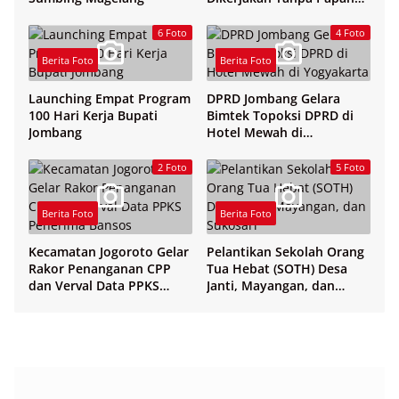
Nama
6 Foto
4 Foto
Berita Foto
Berita Foto
Launching Empat Program
DPRD Jombang Gelara
100 Hari Kerja Bupati
Bimtek Topoksi DPRD di
Jombang
Hotel Mewah di
Yogyakarta
2 Foto
5 Foto
Berita Foto
Berita Foto
Kecamatan Jogoroto Gelar
Pelantikan Sekolah Orang
Rakor Penanganan CPP
Tua Hebat (SOTH) Desa
dan Verval Data PPKS
Janti, Mayangan, dan
Penerima Bansos
Sukosari