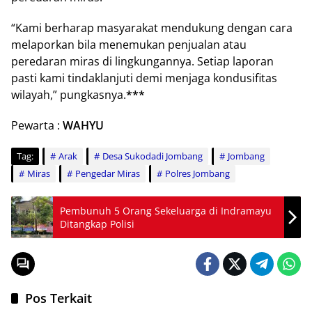
“Kami berharap masyarakat mendukung dengan cara
melaporkan bila menemukan penjualan atau
peredaran miras di lingkungannya. Setiap laporan
pasti kami tindaklanjuti demi menjaga kondusifitas
wilayah,” pungkasnya.
***
Pewarta :
WAHYU
Tag:
Arak
Desa Sukodadi Jombang
Jombang
Miras
Pengedar Miras
Polres Jombang
Pembunuh 5 Orang Sekeluarga di Indramayu
Ditangkap Polisi
Pos Terkait