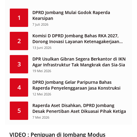
DPRD Jombang Mulai Godok Raperda
1
Kearsipan
7 Juli 2026
Komisi D DPRD Jombang Bahas RKA 2027,
2
Dorong Inovasi Layanan Ketenagakerjaan
Berbasis Desa
13 Juni 2026
DPR Usulkan Gibran Segera Berkantor di IKN
3
Agar Infrastruktur Tak Mangkrak dan Sia-Sia
19 Mei 2026
DPRD Jombang Gelar Paripurna Bahas
4
Raperda Penyelenggaraan Jasa Konstruksi
12 Mei 2026
Raperda Aset Disahkan, DPRD Jombang
5
Desak Penertiban Aset Dikuasai Pihak Ketiga
7 Mei 2026
VIDEO : Penipuan di Jombang Modus