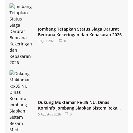
Jombang Tetapkan Status Siaga Darurat
Bencana Kekeringan dan Kebakaran 2026
10 Juli 2026
0
Dukung Muktamar ke-35 NU, Dinas
Kominfo Jombang Siapkan Sistem Rekam
Medis Digital dan Wifi Rakyat
5 Agustus 2026
0