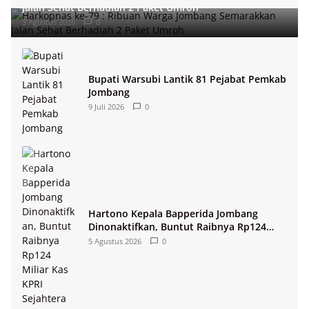
Jalan Sehat Berhadiah 2 Paket Umroh
3 Agustus 2026
0
Bupati Warsubi Lantik 81 Pejabat Pemkab
Jombang
9 Juli 2026
0
Hartono Kepala Bapperida Jombang
Dinonaktifkan, Buntut Raibnya Rp124
Miliar Kas KPRI Sejahtera
5 Agustus 2026
0