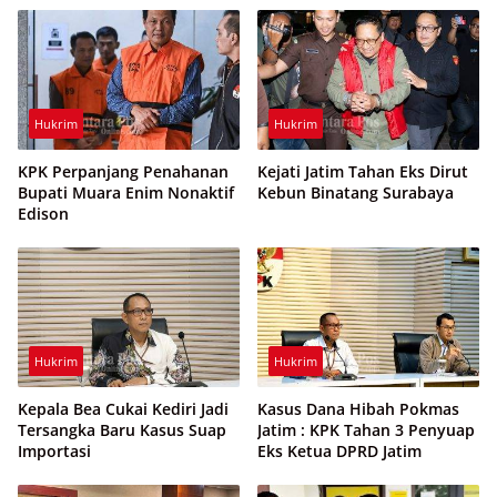
Hukrim
Hukrim
KPK Perpanjang Penahanan
Kejati Jatim Tahan Eks Dirut
Bupati Muara Enim Nonaktif
Kebun Binatang Surabaya
Edison
Hukrim
Hukrim
Kepala Bea Cukai Kediri Jadi
Kasus Dana Hibah Pokmas
Tersangka Baru Kasus Suap
Jatim : KPK Tahan 3 Penyuap
Importasi
Eks Ketua DPRD Jatim