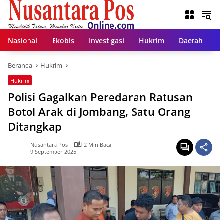
Langsung
ke
konten
Nasional
Ekobis
Investigasi
Hukrim
Daerah
Beranda
Hukrim
Hukrim
Polisi Gagalkan Peredaran Ratusan
Botol Arak di Jombang, Satu Orang
Ditangkap
Nusantara Pos
2 Min Baca
9 September 2025