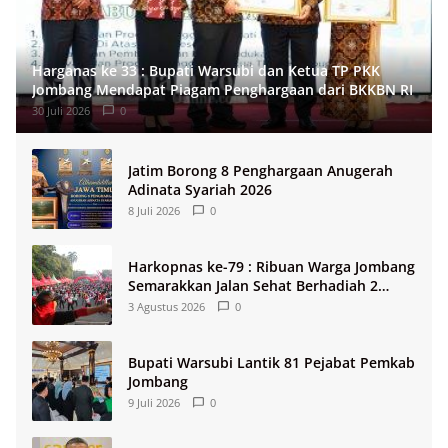
Harganas ke 33 : Bupati Warsubi dan Ketua TP PKK
Jombang Mendapat Piagam Penghargaan dari BKKBN RI
30 Juli 2026
0
Jatim Borong 8 Penghargaan Anugerah
Adinata Syariah 2026
8 Juli 2026
0
Harkopnas ke-79 : Ribuan Warga Jombang
Semarakkan Jalan Sehat Berhadiah 2
Paket Umroh
3 Agustus 2026
0
Bupati Warsubi Lantik 81 Pejabat Pemkab
Jombang
9 Juli 2026
0