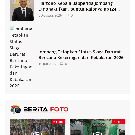
Hartono Kepala Bapperida Jombang
Dinonaktifkan, Buntut Raibnya Rp124
Miliar Kas KPRI Sejahtera
5 Agustus 2026
0
Jombang Tetapkan Status Siaga Darurat
Bencana Kekeringan dan Kebakaran 2026
10 Juli 2026
0
6 Foto
4 Foto