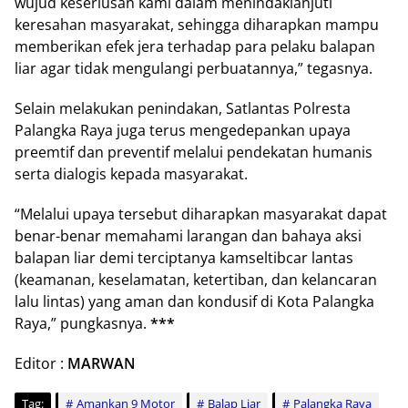
wujud keseriusan kami dalam menindaklanjuti
keresahan masyarakat, sehingga diharapkan mampu
memberikan efek jera terhadap para pelaku balapan
liar agar tidak mengulangi perbuatannya,” tegasnya.
Selain melakukan penindakan, Satlantas Polresta
Palangka Raya juga terus mengedepankan upaya
preemtif dan preventif melalui pendekatan humanis
serta dialogis kepada masyarakat.
“Melalui upaya tersebut diharapkan masyarakat dapat
benar-benar memahami larangan dan bahaya aksi
balapan liar demi terciptanya kamseltibcar lantas
(keamanan, keselamatan, ketertiban, dan kelancaran
lalu lintas) yang aman dan kondusif di Kota Palangka
Raya,” pungkasnya.
***
Editor :
MARWAN
Tag:
Amankan 9 Motor
Balap Liar
Palangka Raya