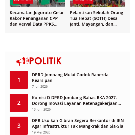
Kecamatan Jogoroto Gelar
Pelantikan Sekolah Orang
Rakor Penanganan CPP
Tua Hebat (SOTH) Desa
dan Verval Data PPKS
Janti, Mayangan, dan
Penerima Bansos
Sukosari
DPRD Jombang Mulai Godok Raperda
1
Kearsipan
7 Juli 2026
Komisi D DPRD Jombang Bahas RKA 2027,
2
Dorong Inovasi Layanan Ketenagakerjaan
Berbasis Desa
13 Juni 2026
DPR Usulkan Gibran Segera Berkantor di IKN
3
Agar Infrastruktur Tak Mangkrak dan Sia-Sia
19 Mei 2026