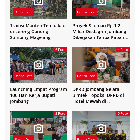
Berita Foto
Berita Foto
Tradisi Manten Tembakau
Proyek Siluman Rp 1,2
di Lereng Gunung
Miliar Disdagrin Jombang
Sumbing Magelang
Dikerjakan Tanpa Papan
Nama
6 Foto
4 Foto
Berita Foto
Berita Foto
Launching Empat Program
DPRD Jombang Gelara
100 Hari Kerja Bupati
Bimtek Topoksi DPRD di
Jombang
Hotel Mewah di
Yogyakarta
2 Foto
5 Foto
Berita Foto
Berita Foto