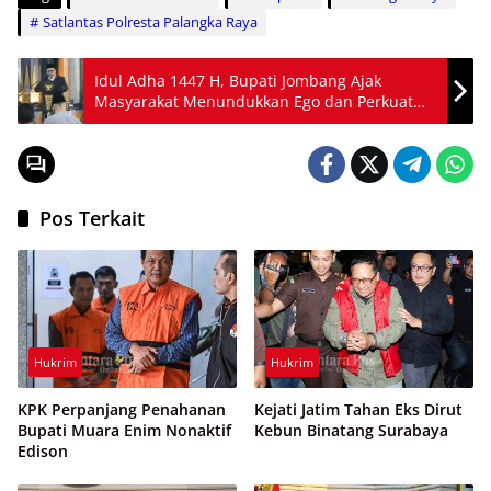
Satlantas Polresta Palangka Raya
Idul Adha 1447 H, Bupati Jombang Ajak
Masyarakat Menundukkan Ego dan Perkuat
Keperdulian Sosial
Pos Terkait
Hukrim
Hukrim
KPK Perpanjang Penahanan
Kejati Jatim Tahan Eks Dirut
Bupati Muara Enim Nonaktif
Kebun Binatang Surabaya
Edison