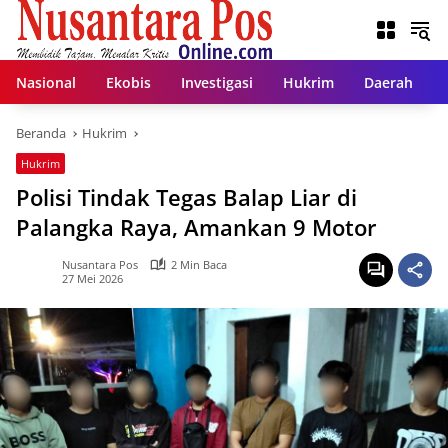
Langsung
ke
konten
Nasional
Ekobis
Investigasi
Hukrim
Daerah
Beranda
Hukrim
Hukrim
Polisi Tindak Tegas Balap Liar di
Palangka Raya, Amankan 9 Motor
Nusantara Pos
2 Min Baca
27 Mei 2026