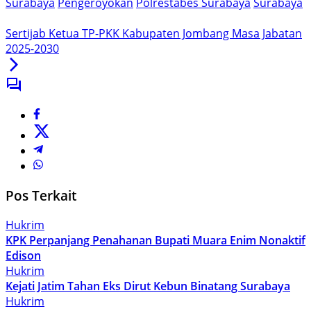
Surabaya
Pengeroyokan
Polrestabes Surabaya
Surabaya
Sertijab Ketua TP-PKK Kabupaten Jombang Masa Jabatan
2025-2030
Pos Terkait
Hukrim
KPK Perpanjang Penahanan Bupati Muara Enim Nonaktif
Edison
Hukrim
Kejati Jatim Tahan Eks Dirut Kebun Binatang Surabaya
Hukrim