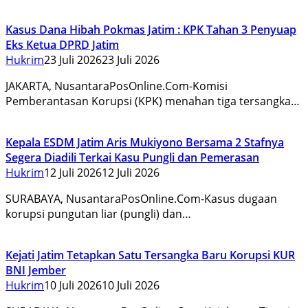
Kasus Dana Hibah Pokmas Jatim : KPK Tahan 3 Penyuap
Eks Ketua DPRD Jatim
Hukrim
23 Juli 2026
23 Juli 2026
JAKARTA, NusantaraPosOnline.Com-Komisi
Pemberantasan Korupsi (KPK) menahan tiga tersangka…
Kepala ESDM Jatim Aris Mukiyono Bersama 2 Stafnya
Segera Diadili Terkai Kasu Pungli dan Pemerasan
Hukrim
12 Juli 2026
12 Juli 2026
SURABAYA, NusantaraPosOnline.Com-Kasus dugaan
korupsi pungutan liar (pungli) dan…
Kejati Jatim Tetapkan Satu Tersangka Baru Korupsi KUR
BNI Jember
Hukrim
10 Juli 2026
10 Juli 2026