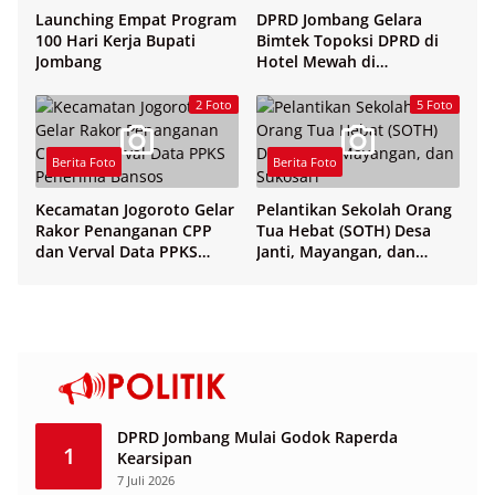
Launching Empat Program
DPRD Jombang Gelara
100 Hari Kerja Bupati
Bimtek Topoksi DPRD di
Jombang
Hotel Mewah di
Yogyakarta
2 Foto
5 Foto
Berita Foto
Berita Foto
Kecamatan Jogoroto Gelar
Pelantikan Sekolah Orang
Rakor Penanganan CPP
Tua Hebat (SOTH) Desa
dan Verval Data PPKS
Janti, Mayangan, dan
Penerima Bansos
Sukosari
DPRD Jombang Mulai Godok Raperda
1
Kearsipan
7 Juli 2026