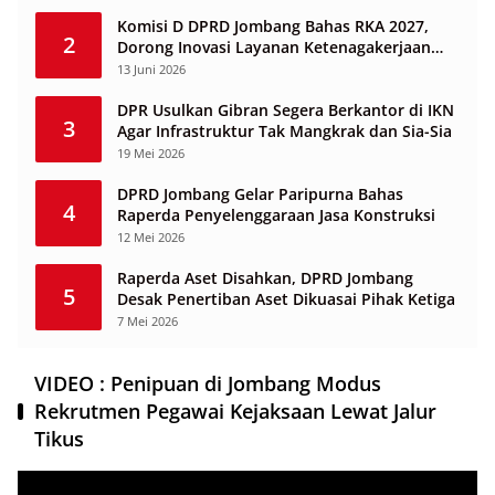
Komisi D DPRD Jombang Bahas RKA 2027,
2
Dorong Inovasi Layanan Ketenagakerjaan
Berbasis Desa
13 Juni 2026
DPR Usulkan Gibran Segera Berkantor di IKN
3
Agar Infrastruktur Tak Mangkrak dan Sia-Sia
19 Mei 2026
DPRD Jombang Gelar Paripurna Bahas
4
Raperda Penyelenggaraan Jasa Konstruksi
12 Mei 2026
Raperda Aset Disahkan, DPRD Jombang
5
Desak Penertiban Aset Dikuasai Pihak Ketiga
7 Mei 2026
VIDEO : Penipuan di Jombang Modus
Rekrutmen Pegawai Kejaksaan Lewat Jalur
Tikus
Pemutar