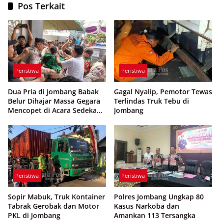
Pos Terkait
Peristiwa
Peristiwa
Dua Pria di Jombang Babak
Gagal Nyalip, Pemotor Tewas
Belur Dihajar Massa Gegara
Terlindas Truk Tebu di
Mencopet di Acara Sedekah
Jombang
Desa
Peristiwa
Peristiwa
Sopir Mabuk, Truk Kontainer
Polres Jombang Ungkap 80
Tabrak Gerobak dan Motor
Kasus Narkoba dan
PKL di Jombang
Amankan 113 Tersangka
Peristiwa
Peristiwa