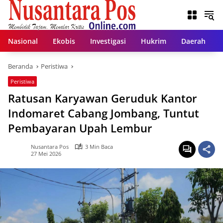
Langsung
ke
konten
Nasional
Ekobis
Investigasi
Hukrim
Daerah
Beranda
Peristiwa
Peristiwa
Ratusan Karyawan Geruduk Kantor
Indomaret Cabang Jombang, Tuntut
Pembayaran Upah Lembur
Nusantara Pos
3 Min Baca
27 Mei 2026