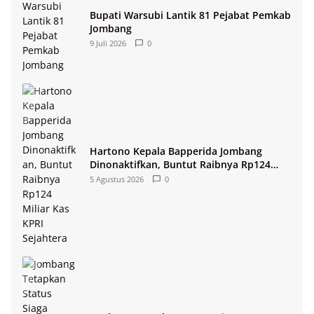
Bupati Warsubi Lantik 81 Pejabat Pemkab
Jombang
9 Juli 2026
0
Hartono Kepala Bapperida Jombang
Dinonaktifkan, Buntut Raibnya Rp124
Miliar Kas KPRI Sejahtera
5 Agustus 2026
0