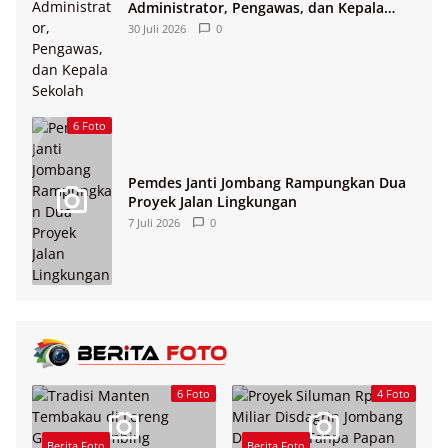
Administrator, Pengawas, dan Kepala
Sekolah
30 Juli 2026
0
6 Foto
Pemdes Janti Jombang Rampungkan Dua
Proyek Jalan Lingkungan
7 Juli 2026
0
6 Foto
4 Foto
Berita Foto
Berita Foto