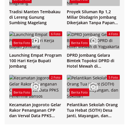
Tradisi Manten Tembakau
Proyek Siluman Rp 1,2
di Lereng Gunung
Miliar Disdagrin Jombang
Sumbing Magelang
Dikerjakan Tanpa Papan
Nama
6 Foto
4 Foto
Berita Foto
Berita Foto
Launching Empat Program
DPRD Jombang Gelara
100 Hari Kerja Bupati
Bimtek Topoksi DPRD di
Jombang
Hotel Mewah di
Yogyakarta
2 Foto
5 Foto
Berita Foto
Berita Foto
Kecamatan Jogoroto Gelar
Pelantikan Sekolah Orang
Rakor Penanganan CPP
Tua Hebat (SOTH) Desa
dan Verval Data PPKS
Janti, Mayangan, dan
Penerima Bansos
Sukosari