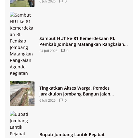
2026
6 Juli 2026
0
Sambut HUT ke-81 Kemerdekaan RI,
Pemkab Jombang Matangkan Rangkaian
Agende Kegiatan
24 Juli 2026
0
Tingkatkan Akses Warga, Pemdes
Jarakkulon Jombang Bangun Jalan
Lingkungan
6 Juli 2026
0
Bupati Jombang Lantik Pejabat