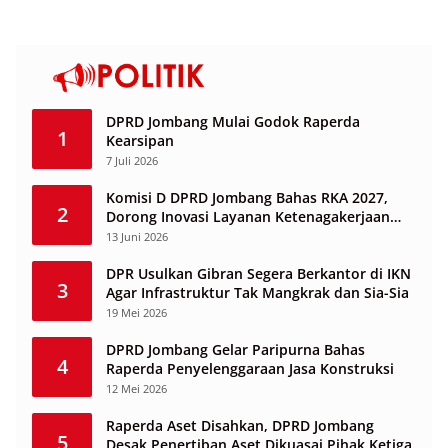
DPRD Jombang Mulai Godok Raperda
1
Kearsipan
7 Juli 2026
Komisi D DPRD Jombang Bahas RKA 2027,
2
Dorong Inovasi Layanan Ketenagakerjaan
Berbasis Desa
13 Juni 2026
DPR Usulkan Gibran Segera Berkantor di IKN
3
Agar Infrastruktur Tak Mangkrak dan Sia-Sia
19 Mei 2026
DPRD Jombang Gelar Paripurna Bahas
4
Raperda Penyelenggaraan Jasa Konstruksi
12 Mei 2026
Raperda Aset Disahkan, DPRD Jombang
5
Desak Penertiban Aset Dikuasai Pihak Ketiga