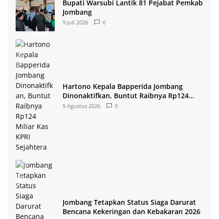
Bupati Warsubi Lantik 81 Pejabat Pemkab
Jombang
9 Juli 2026
0
Hartono Kepala Bapperida Jombang
Dinonaktifkan, Buntut Raibnya Rp124
Miliar Kas KPRI Sejahtera
5 Agustus 2026
0
Jombang Tetapkan Status Siaga Darurat
Bencana Kekeringan dan Kebakaran 2026