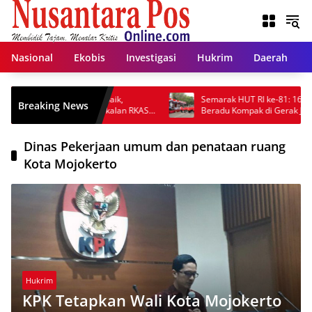
Langsung
ke
konten
Nasional
Ekobis
Investigasi
Hukrim
Daerah
lah Berkinerja Terbaik,
Semarak HUT RI ke-81: 162 Regu dan
Breaking News
mbang Gelar Pembekalan RKAS
Beradu Kompak di Gerak Jalan ROJO 
Akuntabilita
2026
Dinas Pekerjaan umum dan penataan ruang
Kota Mojokerto
Hukrim
KPK Tetapkan Wali Kota Mojokerto