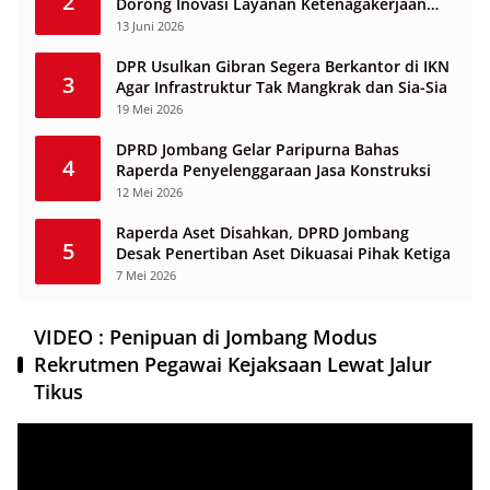
2
Dorong Inovasi Layanan Ketenagakerjaan
Berbasis Desa
13 Juni 2026
DPR Usulkan Gibran Segera Berkantor di IKN
3
Agar Infrastruktur Tak Mangkrak dan Sia-Sia
19 Mei 2026
DPRD Jombang Gelar Paripurna Bahas
4
Raperda Penyelenggaraan Jasa Konstruksi
12 Mei 2026
Raperda Aset Disahkan, DPRD Jombang
5
Desak Penertiban Aset Dikuasai Pihak Ketiga
7 Mei 2026
VIDEO : Penipuan di Jombang Modus
Rekrutmen Pegawai Kejaksaan Lewat Jalur
Tikus
Pemutar
Video