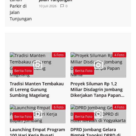
10 Juli 2026
0
6 Foto
4 Foto
Berita Foto
Berita Foto
Tradisi Manten Tembakau
Proyek Siluman Rp 1,2
di Lereng Gunung
Miliar Disdagrin Jombang
Sumbing Magelang
Dikerjakan Tanpa Papan
Nama
6 Foto
4 Foto
Berita Foto
Berita Foto
Launching Empat Program
DPRD Jombang Gelara
100 Hari Kerja Bupati
Bimtek Topoksi DPRD di