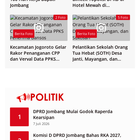
Jombang
Hotel Mewah di
Yogyakarta
2 Foto
5 Foto
Berita Foto
Berita Foto
Kecamatan Jogoroto Gelar
Pelantikan Sekolah Orang
Rakor Penanganan CPP
Tua Hebat (SOTH) Desa
dan Verval Data PPKS
Janti, Mayangan, dan
Penerima Bansos
Sukosari
DPRD Jombang Mulai Godok Raperda
1
Kearsipan
7 Juli 2026
Komisi D DPRD Jombang Bahas RKA 2027,