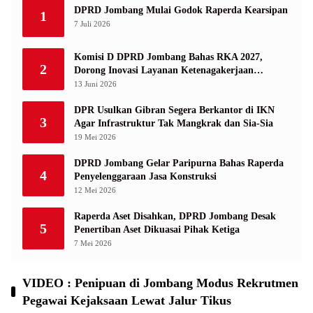
DPRD Jombang Mulai Godok Raperda Kearsipan
1
7 Juli 2026
Komisi D DPRD Jombang Bahas RKA 2027,
2
Dorong Inovasi Layanan Ketenagakerjaan
Berbasis Desa
13 Juni 2026
DPR Usulkan Gibran Segera Berkantor di IKN
3
Agar Infrastruktur Tak Mangkrak dan Sia-Sia
19 Mei 2026
DPRD Jombang Gelar Paripurna Bahas Raperda
4
Penyelenggaraan Jasa Konstruksi
12 Mei 2026
Raperda Aset Disahkan, DPRD Jombang Desak
5
Penertiban Aset Dikuasai Pihak Ketiga
7 Mei 2026
VIDEO : Penipuan di Jombang Modus Rekrutmen
Pegawai Kejaksaan Lewat Jalur Tikus