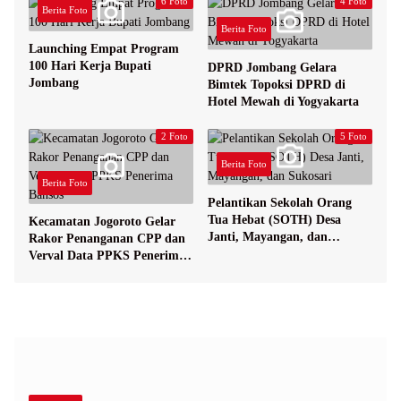
6 Foto
4 Foto
Berita Foto
Berita Foto
Launching Empat Program
100 Hari Kerja Bupati
DPRD Jombang Gelara
Jombang
Bimtek Topoksi DPRD di
Hotel Mewah di Yogyakarta
2 Foto
5 Foto
Berita Foto
Berita Foto
Pelantikan Sekolah Orang
Tua Hebat (SOTH) Desa
Kecamatan Jogoroto Gelar
Janti, Mayangan, dan
Rakor Penanganan CPP dan
Sukosari
Verval Data PPKS Penerima
Bansos