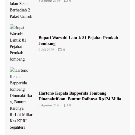
Umroh
3 Agustus 2026
0
Bupati Warsubi Lantik 81 Pejabat Pemkab
Jombang
9 Juli 2026
0
Hartono Kepala Bapperida Jombang
Dinonaktifkan, Buntut Raibnya Rp124 Miliar
Kas KPRI Sejahtera
5 Agustus 2026
0