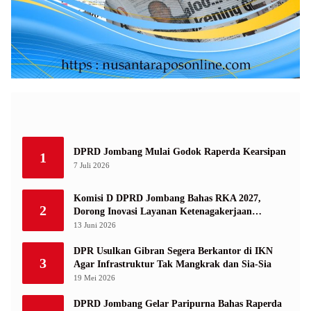
DPRD Jombang Mulai Godok Raperda Kearsipan
1
7 Juli 2026
Komisi D DPRD Jombang Bahas RKA 2027,
2
Dorong Inovasi Layanan Ketenagakerjaan
Berbasis Desa
13 Juni 2026
DPR Usulkan Gibran Segera Berkantor di IKN
3
Agar Infrastruktur Tak Mangkrak dan Sia-Sia
19 Mei 2026
DPRD Jombang Gelar Paripurna Bahas Raperda