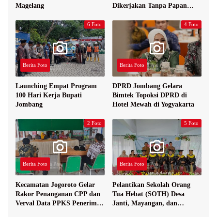
Magelang
Dikerjakan Tanpa Papan
Nama
6 Foto
4 Foto
Berita Foto
Berita Foto
Launching Empat Program
DPRD Jombang Gelara
100 Hari Kerja Bupati
Bimtek Topoksi DPRD di
Jombang
Hotel Mewah di Yogyakarta
2 Foto
5 Foto
Berita Foto
Berita Foto
Kecamatan Jogoroto Gelar
Pelantikan Sekolah Orang
Rakor Penanganan CPP dan
Tua Hebat (SOTH) Desa
Verval Data PPKS Penerima
Janti, Mayangan, dan
Bansos
Sukosari