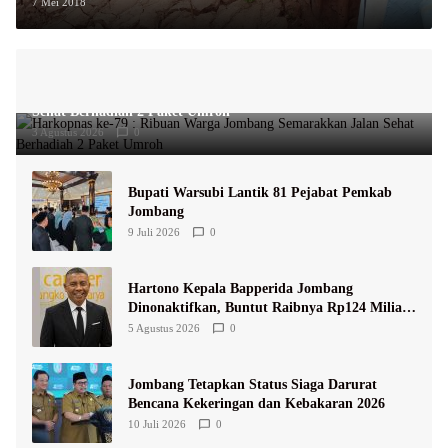
Sudah Hancur Lebur
7 Mei 2018
Harkopnas ke-79 : Ribuan Warga Jombang Semarakkan Jalan
Sehat Berhadiah 2 Paket Umroh
3 Agustus 2026
0
Bupati Warsubi Lantik 81 Pejabat Pemkab
Jombang
9 Juli 2026
0
Hartono Kepala Bapperida Jombang
Dinonaktifkan, Buntut Raibnya Rp124 Miliar
Kas KPRI Sejahtera
5 Agustus 2026
0
Jombang Tetapkan Status Siaga Darurat
Bencana Kekeringan dan Kebakaran 2026
10 Juli 2026
0