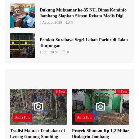
Dukung Muktamar ke-35 NU, Dinas Kominfo
Jombang Siapkan Sistem Rekam Medis Digital
dan Wifi Rakyat
5 Agustus 2026
0
Pemkot Surabaya Segel Lahan Parkir di Jalan
Tunjungan
10 Juli 2026
0
6 Foto
4 Foto
Berita Foto
Berita Foto
Tradisi Manten Tembakau di
Proyek Siluman Rp 1,2 Miliar
Lereng Gunung Sumbing
Disdagrin Jombang