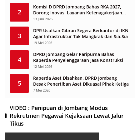
Komisi D DPRD Jombang Bahas RKA 2027,
2
Dorong Inovasi Layanan Ketenagakerjaan
Berbasis Desa
13 Juni 2026
DPR Usulkan Gibran Segera Berkantor di IKN
3
Agar Infrastruktur Tak Mangkrak dan Sia-Sia
19 Mei 2026
DPRD Jombang Gelar Paripurna Bahas
4
Raperda Penyelenggaraan Jasa Konstruksi
12 Mei 2026
Raperda Aset Disahkan, DPRD Jombang
5
Desak Penertiban Aset Dikuasai Pihak Ketiga
7 Mei 2026
VIDEO : Penipuan di Jombang Modus
Rekrutmen Pegawai Kejaksaan Lewat Jalur
Tikus