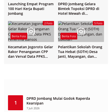
Launching Empat Program
DPRD Jombang Gelara
100 Hari Kerja Bupati
Bimtek Topoksi DPRD di
Jombang
Hotel Mewah di
Yogyakarta
2 Foto
5 Foto
Berita Foto
Berita Foto
Kecamatan Jogoroto Gelar
Pelantikan Sekolah Orang
Rakor Penanganan CPP
Tua Hebat (SOTH) Desa
dan Verval Data PPKS
Janti, Mayangan, dan
Penerima Bansos
Sukosari
DPRD Jombang Mulai Godok Raperda
1
Kearsipan
7 Juli 2026