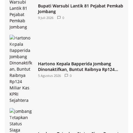
Bupati Warsubi Lantik 81 Pejabat Pemkab
Jombang
9 Juli 2026
0
Hartono Kepala Bapperida Jombang
Dinonaktifkan, Buntut Raibnya Rp124
Miliar Kas KPRI Sejahtera
5 Agustus 2026
0