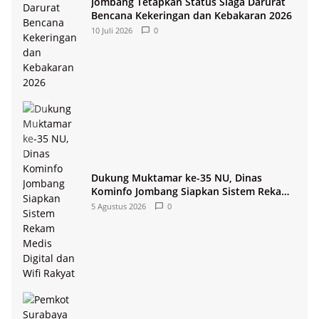
Jombang Tetapkan Status Siaga Darurat
Bencana Kekeringan dan Kebakaran 2026
10 Juli 2026
0
Dukung Muktamar ke-35 NU, Dinas
Kominfo Jombang Siapkan Sistem Rekam
Medis Digital dan Wifi Rakyat
5 Agustus 2026
0