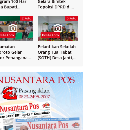
gram 100 Hari
Gelara Bimtek
ja Bupati
Topoksi DPRD di
mbang
Hotel Mewah di
Yogyakarta
2 Foto
5 Foto
erita Foto
Berita Foto
camatan
Pelantikan Sekolah
oroto Gelar
Orang Tua Hebat
or Penanganan
(SOTH) Desa Janti,
 dan Verval Data
Mayangan, dan
S Penerima
Sukosari
sos