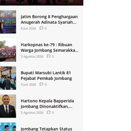
Jatim Borong 8 Penghargaan
Anugerah Adinata Syariah
2026
8 Juli 2026
0
Harkopnas ke-79 : Ribuan
Warga Jombang Semarakkan
Jalan Sehat Berhadiah 2
3 Agustus 2026
0
Paket Umroh
Bupati Warsubi Lantik 81
Pejabat Pemkab Jombang
9 Juli 2026
0
Hartono Kepala Bapperida
Jombang Dinonaktifkan,
Buntut Raibnya Rp124 Miliar
5 Agustus 2026
0
Kas KPRI Sejahtera
Jombang Tetapkan Status