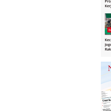
Pro
Ker
Jo
B
Ke
Jog
Rak
CPP
PPK
Ban