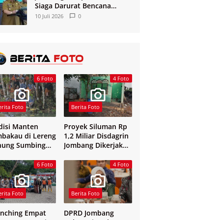
Siaga Darurat Bencana
Kekeringan dan Kebakaran
10 Juli 2026
0
2026
6 Foto
4 Foto
erita Foto
Berita Foto
disi Manten
Proyek Siluman Rp
bakau di Lereng
1,2 Miliar Disdagrin
nung Sumbing
Jombang Dikerjakan
elang
Tanpa Papan Nama
6 Foto
4 Foto
erita Foto
Berita Foto
nching Empat
DPRD Jombang