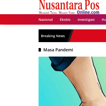
Langsung
ke
konten
Nasional
Ekobis
Investigasi
Hu
Breaking News
Masa Pandemi