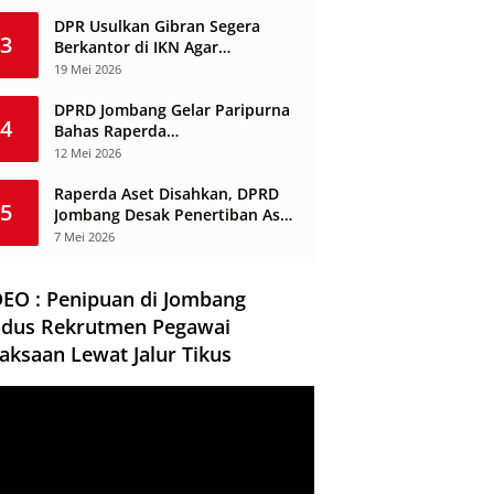
Berbasis Desa
DPR Usulkan Gibran Segera
3
Berkantor di IKN Agar
Infrastruktur Tak Mangkrak dan
19 Mei 2026
Sia-Sia
DPRD Jombang Gelar Paripurna
4
Bahas Raperda
Penyelenggaraan Jasa
12 Mei 2026
Konstruksi
Raperda Aset Disahkan, DPRD
5
Jombang Desak Penertiban Aset
Dikuasai Pihak Ketiga
7 Mei 2026
DEO : Penipuan di Jombang
dus Rekrutmen Pegawai
aksaan Lewat Jalur Tikus
ar