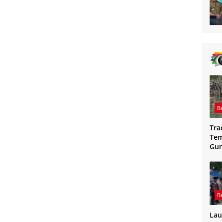
B
Tra
Tem
Gu
Mag
B
Lau