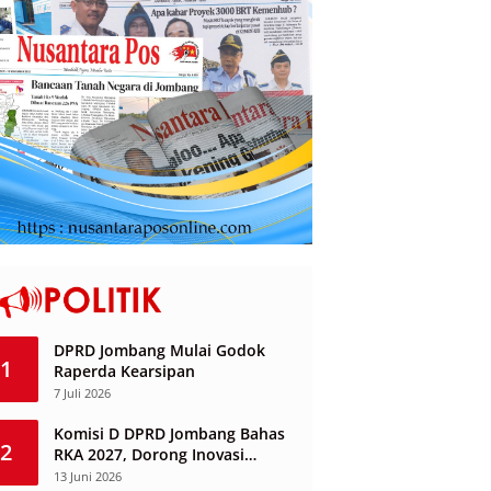
DPRD Jombang Mulai Godok
1
Raperda Kearsipan
7 Juli 2026
Komisi D DPRD Jombang Bahas
2
RKA 2027, Dorong Inovasi
Layanan Ketenagakerjaan
13 Juni 2026