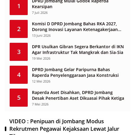
DPRD Jombang Mulai Godok Raperda
1
Kearsipan
7 Juli 2026
Komisi D DPRD Jombang Bahas RKA 2027,
2
Dorong Inovasi Layanan Ketenagakerjaan
Berbasis Desa
13 Juni 2026
DPR Usulkan Gibran Segera Berkantor di IKN
3
Agar Infrastruktur Tak Mangkrak dan Sia-Sia
19 Mei 2026
DPRD Jombang Gelar Paripurna Bahas
4
Raperda Penyelenggaraan Jasa Konstruksi
12 Mei 2026
Raperda Aset Disahkan, DPRD Jombang
5
Desak Penertiban Aset Dikuasai Pihak Ketiga
7 Mei 2026
VIDEO : Penipuan di Jombang Modus
Rekrutmen Pegawai Kejaksaan Lewat Jalur