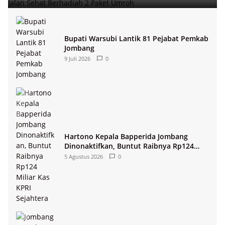
Bupati Warsubi Lantik 81 Pejabat Pemkab
Jombang
9 Juli 2026
0
Hartono Kepala Bapperida Jombang
Dinonaktifkan, Buntut Raibnya Rp124
Miliar Kas KPRI Sejahtera
5 Agustus 2026
0