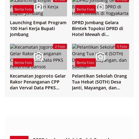
Berita Foto
Berita Foto
Launching Empat Program
DPRD Jombang Gelara
100 Hari Kerja Bupati
Bimtek Topoksi DPRD di
Jombang
Hotel Mewah di
Yogyakarta
2 Foto
5 Foto
Berita Foto
Berita Foto
Kecamatan Jogoroto Gelar
Pelantikan Sekolah Orang
Rakor Penanganan CPP
Tua Hebat (SOTH) Desa
dan Verval Data PPKS
Janti, Mayangan, dan
Penerima Bansos
Sukosari