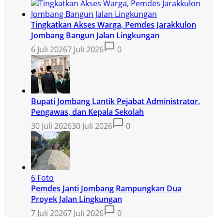
Tingkatkan Akses Warga, Pemdes Jarakkulon
Jombang Bangun Jalan Lingkungan
6 Juli 2026
7 Juli 2026
0
Bupati Jombang Lantik Pejabat Administrator,
Pengawas, dan Kepala Sekolah
30 Juli 2026
30 Juli 2026
0
6 Foto
Pemdes Janti Jombang Rampungkan Dua
Proyek Jalan Lingkungan
7 Juli 2026
7 Juli 2026
0