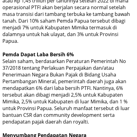
atau Rp 1,45 triliun per tahunnya setelah 2022 di mana
operasional PTFI akan berjalan secara normal setelah
masa transisi dari tambang terbuka ke tambang bawah
tanah. Dari 10% saham Pemda Papua tersebut dibagi
menjadi 7% untuk Kabupaten Mimika termasuk di
dalamnya untuk hak ulayat, dan 3% untuk Provinsi
Papua.
Pemda Dapat Laba Bersih 6%
Selain saham, berdasarkan Peraturan Pemerintah No
37/2018 tentang Perlakuan Perpajakan dan/atau
Penerimaan Negara Bukan Pajak di Bidang Usaha
Pertambangan Mineral, pemerintah daerah juga akan
mendapatkan 6% dari laba bersih PTFI. Nantinya, 6%
tersebut akan dibagi menjadi 2,5% untuk Kabupaten
Mimika, 2,5% untuk Kabupaten di luar Mimika, dan 1 %
untuk Provinsi Papua. Seluruh manfaat tersebut di luar
bantuan CSR dan community development serta
pendapatan pajak daerah dan royalti.
Menyumbang Pendapatan Negara