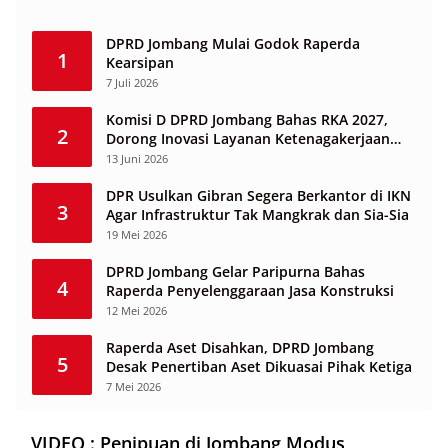
DPRD Jombang Mulai Godok Raperda
1
Kearsipan
7 Juli 2026
Komisi D DPRD Jombang Bahas RKA 2027,
2
Dorong Inovasi Layanan Ketenagakerjaan
Berbasis Desa
13 Juni 2026
DPR Usulkan Gibran Segera Berkantor di IKN
3
Agar Infrastruktur Tak Mangkrak dan Sia-Sia
19 Mei 2026
DPRD Jombang Gelar Paripurna Bahas
4
Raperda Penyelenggaraan Jasa Konstruksi
12 Mei 2026
Raperda Aset Disahkan, DPRD Jombang
5
Desak Penertiban Aset Dikuasai Pihak Ketiga
7 Mei 2026
VIDEO : Penipuan di Jombang Modus