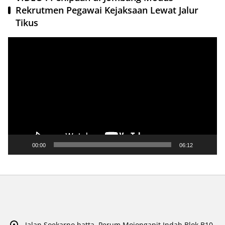
Rekrutmen Pegawai Kejaksaan Lewat Jalur
Tikus
Pemutar
Video
00:00
06:12
Jalan Soekarno hatta, Perum Mojongapit Indah Blok B10