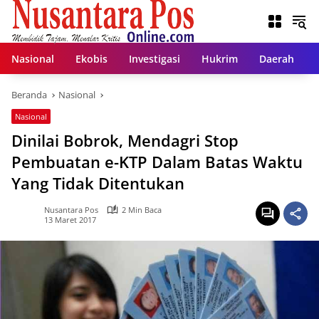
Langsung
ke
konten
Nasional
Ekobis
Investigasi
Hukrim
Daerah
Beranda
Nasional
Nasional
Dinilai Bobrok, Mendagri Stop
Pembuatan e-KTP Dalam Batas Waktu
Yang Tidak Ditentukan
Nusantara Pos
2 Min Baca
13 Maret 2017