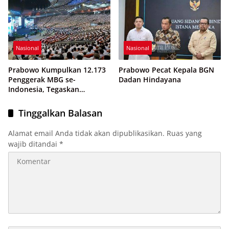
Nasional
Nasional
Prabowo Kumpulkan 12.173
Prabowo Pecat Kepala BGN
Penggerak MBG se-
Dadan Hindayana
Indonesia, Tegaskan
Program MBG Jadi Fondasi
Generasi Emas 2045
Tinggalkan Balasan
Alamat email Anda tidak akan dipublikasikan.
Ruas yang
wajib ditandai
*