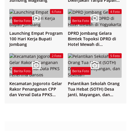
Sumbing Magelang
Dikerjakan Tanpa Papan
Nama
6 Foto
4 Foto
Berita Foto
Berita Foto
Launching Empat Program
DPRD Jombang Gelara
100 Hari Kerja Bupati
Bimtek Topoksi DPRD di
Jombang
Hotel Mewah di
Yogyakarta
2 Foto
5 Foto
Berita Foto
Berita Foto
Kecamatan Jogoroto Gelar
Pelantikan Sekolah Orang
Rakor Penanganan CPP
Tua Hebat (SOTH) Desa
dan Verval Data PPKS
Janti, Mayangan, dan
Penerima Bansos
Sukosari