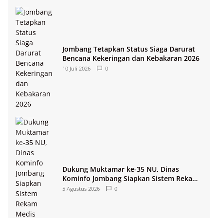
Jombang Tetapkan Status Siaga Darurat
Bencana Kekeringan dan Kebakaran 2026
10 Juli 2026
0
Dukung Muktamar ke-35 NU, Dinas
Kominfo Jombang Siapkan Sistem Rekam
Medis Digital dan Wifi Rakyat
5 Agustus 2026
0