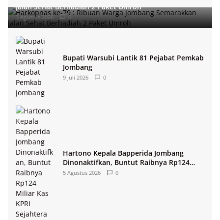
Jalan Sehat Berhadiah 2 Paket Umroh
3 Agustus 2026
0
Bupati Warsubi Lantik 81 Pejabat Pemkab
Jombang
9 Juli 2026
0
Hartono Kepala Bapperida Jombang
Dinonaktifkan, Buntut Raibnya Rp124
Miliar Kas KPRI Sejahtera
5 Agustus 2026
0