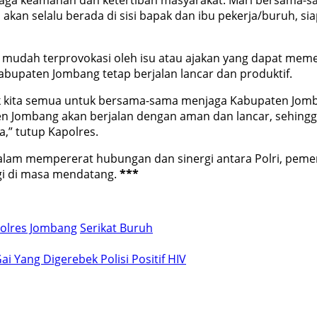
aga keamanan dan ketertiban masyarakat. Mari bersama-s
ah akan selalu berada di sisi bapak dan ibu pekerja/buruh,
 mudah terprovokasi oleh isu atau ajakan yang dapat mem
bupaten Jombang tetap berjalan lancar dan produktif.
ak kita semua untuk bersama-sama menjaga Kabupaten Jomba
Jombang akan berjalan dengan aman dan lancar, sehingga
,” tutup Kapolres.
lam mempererat hubungan dan sinergi antara Polri, pemer
ggi di masa mendatang.
***
olres Jombang
Serikat Buruh
i Yang Digerebek Polisi Positif HIV