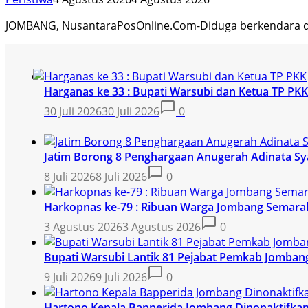
JOMBANG, NusantaraPosOnline.Com-Diduga berkendara d
Harganas ke 33 : Bupati Warsubi dan Ketua TP P
30 Juli 2026
30 Juli 2026
0
Jatim Borong 8 Penghargaan Anugerah Adinata Sy
8 Juli 2026
8 Juli 2026
0
Harkopnas ke-79 : Ribuan Warga Jombang Semarak
3 Agustus 2026
3 Agustus 2026
0
Bupati Warsubi Lantik 81 Pejabat Pemkab Jomban
9 Juli 2026
9 Juli 2026
0
Hartono Kepala Bapperida Jombang Dinonaktifkan,