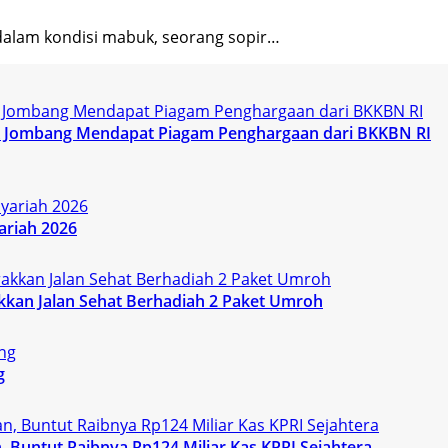
alam kondisi mabuk, seorang sopir…
KK Jombang Mendapat Piagam Penghargaan dari BKKBN RI
ariah 2026
kan Jalan Sehat Berhadiah 2 Paket Umroh
g
 Buntut Raibnya Rp124 Miliar Kas KPRI Sejahtera