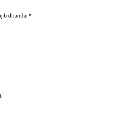
jib ditandai
*
l.