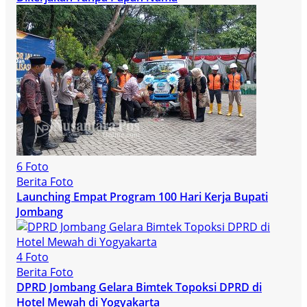
6 Foto
Berita Foto
Launching Empat Program 100 Hari Kerja Bupati
Jombang
4 Foto
Berita Foto
DPRD Jombang Gelara Bimtek Topoksi DPRD di
Hotel Mewah di Yogyakarta