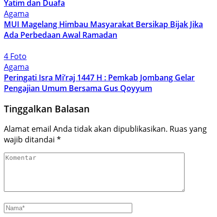
Yatim dan Duafa
Agama
MUI Magelang Himbau Masyarakat Bersikap Bijak Jika
Ada Perbedaan Awal Ramadan
4 Foto
Agama
Peringati Isra Mi’raj 1447 H : Pemkab Jombang Gelar
Pengajian Umum Bersama Gus Qoyyum
Tinggalkan Balasan
Alamat email Anda tidak akan dipublikasikan.
Ruas yang
wajib ditandai
*