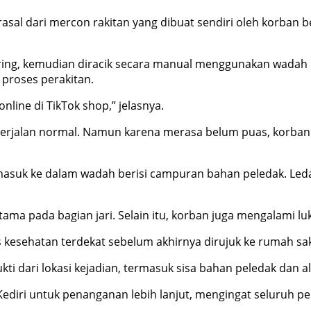
erasal dari mercon rakitan yang dibuat sendiri oleh korba
aring, kemudian diracik secara manual menggunakan wadah
 proses perakitan.
ine di TikTok shop,” jelasnya.
berjalan normal. Namun karena merasa belum puas, korb
masuk ke dalam wadah berisi campuran bahan peledak. Ledak
ama pada bagian jari. Selain itu, korban juga mengalami luk
kesehatan terdekat sebelum akhirnya dirujuk ke rumah saki
 dari lokasi kejadian, termasuk sisa bahan peledak dan a
 Kediri untuk penanganan lebih lanjut, mengingat seluruh p