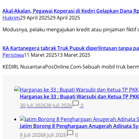
Akal-Akalan, Pegawai Koperasi di Kediri Gelapkan Dana Rp
Hukrim
29 April 2025
29 April 2025
Modusnya, pelaku mengajukan kredit atau pinjaman fikti
KA Kartanegera tabrak Truk Pupuk diperlintasan tanpa pal
Peristiwa
11 Maret 2025
13 Maret 2025
KEDIRI, NusantaraPosOnline.Com-Sebuah mobil truk berm
Harganas ke 33 : Bupati Warsubi dan Ketua TP P
30 Juli 2026
30 Juli 2026
0
Jatim Borong 8 Penghargaan Anugerah Adinata Sy
8 Juli 2026
8 Juli 2026
0