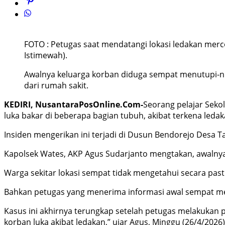
FOTO : Petugas saat mendatangi lokasi ledakan merc
Istimewah).
Awalnya keluarga korban diduga sempat menutupi-nutu
dari rumah sakit.
KEDIRI, NusantaraPosOnline.Com-
Seorang pelajar Sekol
luka bakar di beberapa bagian tubuh, akibat terkena leda
Insiden mengerikan ini terjadi di Dusun Bendorejo Desa T
Kapolsek Wates, AKP Agus Sudarjanto mengtakan, awalnya 
Warga sekitar lokasi sempat tidak mengetahui secara pas
Bahkan petugas yang menerima informasi awal sempat m
Kasus ini akhirnya terungkap setelah petugas melakukan p
korban luka akibat ledakan,” ujar Agus, Minggu (26/4/2026)