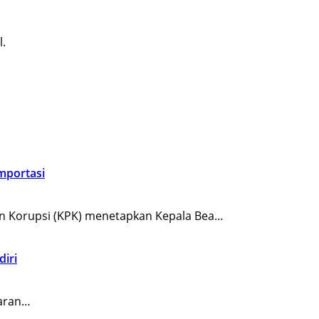
l.
Importasi
n Korupsi (KPK) menetapkan Kepala Bea…
diri
karan…