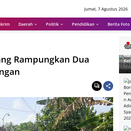
Jumat, 7 Agustus 2026
krim
Daerah
Politik
Pendidikan
Berita Foto
Har
bang Rampungkan Dua
Ket
Pen
30 Ju
ungan