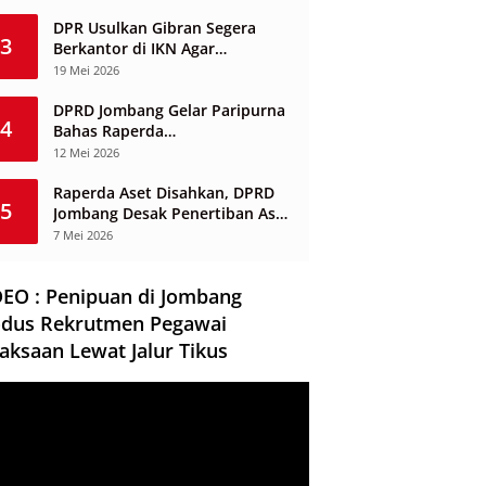
Berbasis Desa
DPR Usulkan Gibran Segera
3
Berkantor di IKN Agar
Infrastruktur Tak Mangkrak dan
19 Mei 2026
Sia-Sia
DPRD Jombang Gelar Paripurna
4
Bahas Raperda
Penyelenggaraan Jasa
12 Mei 2026
Konstruksi
Raperda Aset Disahkan, DPRD
5
Jombang Desak Penertiban Aset
Dikuasai Pihak Ketiga
7 Mei 2026
DEO : Penipuan di Jombang
dus Rekrutmen Pegawai
aksaan Lewat Jalur Tikus
ar