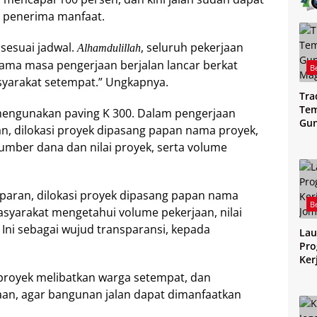
u penerima manfaat.
 sesuai jadwal.
, seluruh pekerjaan
Alhamdulillah
elama masa pengerjaan berjalan lancar berkat
B
yarakat setempat.” Ungkapnya.
Tra
Tem
t mengunakan paving K 300. Dalam pengerjaan
Gu
an, dilokasi proyek dipasang papan nama proyek,
Mag
 sumber dana dan nilai proyek, serta volume
sparan, dilokasi proyek dipasang papan nama
B
asyarakat mengetahui volume pekerjaan, nilai
 Ini sebagai wujud transparansi, kepada
Lau
Pro
Ker
Jo
royek melibatkan warga setempat, dan
aan, agar bangunan jalan dapat dimanfaatkan