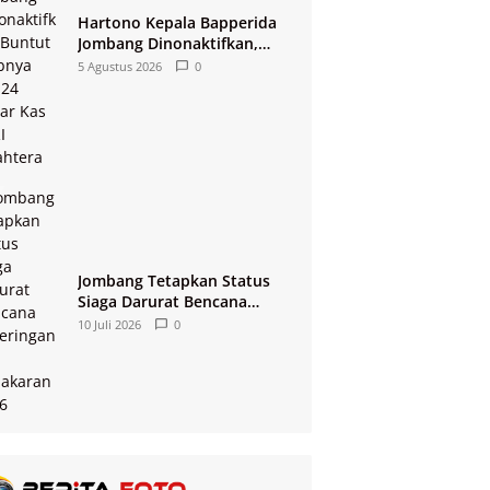
Hartono Kepala Bapperida
Jombang Dinonaktifkan,
Buntut Raibnya Rp124 Miliar
5 Agustus 2026
0
Kas KPRI Sejahtera
Jombang Tetapkan Status
Siaga Darurat Bencana
Kekeringan dan Kebakaran
10 Juli 2026
0
2026