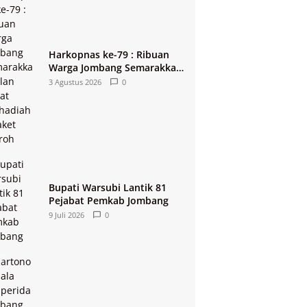
Harkopnas ke-79 : Ribuan
Warga Jombang Semarakkan
Jalan Sehat Berhadiah 2
3 Agustus 2026
0
Paket Umroh
Bupati Warsubi Lantik 81
Pejabat Pemkab Jombang
9 Juli 2026
0