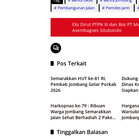
Tag:
Berita Desa
Berita Jombang
Pembangunan Jalan
Pemdes Janti
Eks Dirut PTPN XI dan Bos PT Mu
Asembagoes Situbondo
Pos Terkait
Pemerintah
Pemeri
6 Foto
Semarakkan HUT ke-81 RI,
Dukung 
Pemkab Jombang Gelar Porkab
Dinas K
2026
Siapkan
Pemerintah
Pemeri
Digital 
Harkopnas ke-79 : Ribuan
Hargana
Warga Jombang Semarakkan
Warsubi
Jalan Sehat Berhadiah 2 Paket
Jomban
Umroh
Penghar
Tinggalkan Balasan