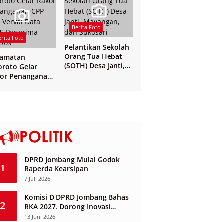
Berita Foto
erita Foto
Pelantikan Sekolah
Orang Tua Hebat
camatan
(SOTH) Desa Janti,
oroto Gelar
Mayangan, dan
or Penanganan
Sukosari
 dan Verval Data
S Penerima
sos
DPRD Jombang Mulai Godok
1
Raperda Kearsipan
7 Juli 2026
Komisi D DPRD Jombang Bahas
2
RKA 2027, Dorong Inovasi
Layanan Ketenagakerjaan
13 Juni 2026