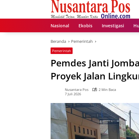
Langsung
ke
konten
Nasional
Ekobis
Investigasi
Hu
Beranda
Pemerintah
Pemerintah
Pemdes Janti Jom
Proyek Jalan Lingk
Nusantara Pos
2 Min Baca
7 Juli 2026