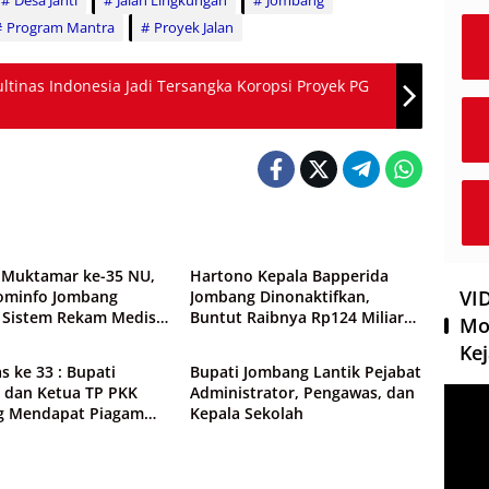
Desa Janti
Jalan Lingkungan
Jombang
Program Mantra
Proyek Jalan
ltinas Indonesia Jadi Tersangka Koropsi Proyek PG
ntah
Pemerintah
Muktamar ke-35 NU,
Hartono Kepala Bapperida
VI
ominfo Jombang
Jombang Dinonaktifkan,
 Sistem Rekam Medis
Buntut Raibnya Rp124 Miliar
Mo
ntah
Pemerintah
dan Wifi Rakyat
Kas KPRI Sejahtera
Kej
s ke 33 : Bupati
Bupati Jombang Lantik Pejabat
 dan Ketua TP PKK
Administrator, Pengawas, dan
Pemut
g Mendapat Piagam
Kepala Sekolah
Video
gaan dari BKKBN RI