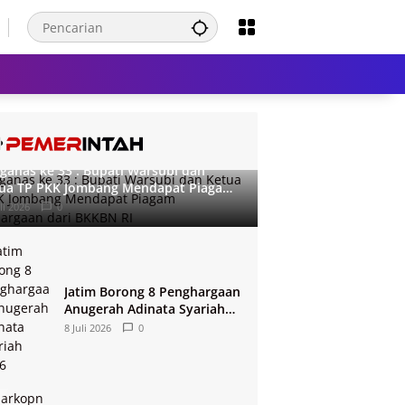
ganas ke 33 : Bupati Warsubi dan
ua TP PKK Jombang Mendapat Piagam
ghargaan dari BKKBN RI
li 2026
0
Jatim Borong 8 Penghargaan
Anugerah Adinata Syariah
2026
8 Juli 2026
0