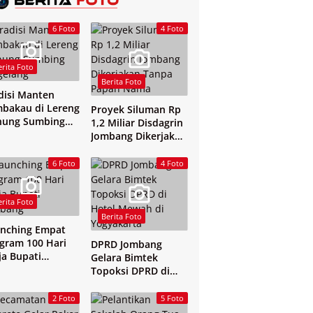
6 Foto
4 Foto
erita Foto
Berita Foto
disi Manten
bakau di Lereng
Proyek Siluman Rp
nung Sumbing
1,2 Miliar Disdagrin
elang
Jombang Dikerjakan
Tanpa Papan Nama
6 Foto
4 Foto
erita Foto
Berita Foto
nching Empat
gram 100 Hari
DPRD Jombang
ja Bupati
Gelara Bimtek
mbang
Topoksi DPRD di
Hotel Mewah di
Yogyakarta
2 Foto
5 Foto