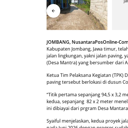
JOMBANG, NusantaraPosOnline-Co
Kabupaten Jombang, Jawa timur, tel
jalan lingkungan, yakni jalan paving,
(Desa Mantra) yang bersumber dari 
Ketua Tim Pelaksana Kegiatan (TPK) Des
paving tersebut berlokasi di dusun C
“Titik pertama sepanjang 94,5 x 3,2 m
kedua, sepanjang 82 x 2 meter mene
ini dibiayai dari prgram Desa Mantara 
Syaiful menjelaskan, kedua proyek jal
pada Juni 2026 dengan progres sudah