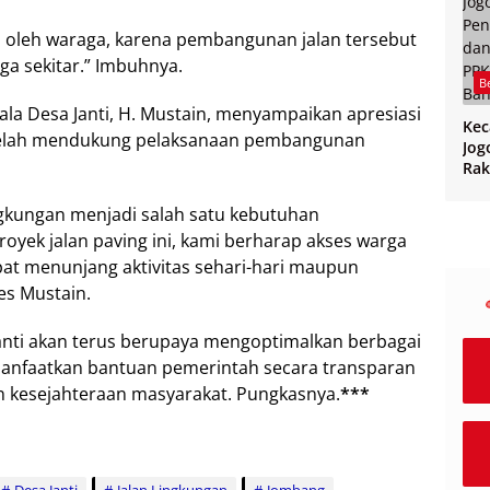
 oleh waraga, karena pembangunan jalan tersebut
ga sekitar.” Imbuhnya.
B
ala Desa Janti, H. Mustain, menyampaikan apresiasi
Ke
 telah mendukung pelaksanaan pembangunan
Jog
Rak
CPP
PPK
ngkungan menjadi salah satu kebutuhan
Ban
oyek jalan paving ini, kami berharap akses warga
at menunjang aktivitas sehari-hari maupun
es Mustain.
nti akan terus berupaya mengoptimalkan berbagai
faatkan bantuan pemerintah secara transparan
n kesejahteraan masyarakat. Pungkasnya.
***