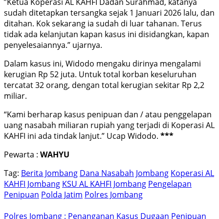
”Ketua Koperasi AL KAHFI Dadan Surahmad, katanya
sudah ditetapkan tersangka sejak 1 Januari 2026 lalu, dan
ditahan. Kok sekarang ia sudah di luar tahanan. Terus
tidak ada kelanjutan kapan kasus ini disidangkan, kapan
penyelesaiannya.” ujarnya.
Dalam kasus ini, Widodo mengaku dirinya mengalami
kerugian Rp 52 juta. Untuk total korban keseluruhan
tercatat 32 orang, dengan total kerugian sekitar Rp 2,2
miliar.
“Kami berharap kasus penipuan dan / atau penggelapan
uang nasabah miliaran rupiah yang terjadi di Koperasi AL
KAHFI ini ada tindak lanjut.” Ucap Widodo.
***
Pewarta :
WAHYU
Tag:
Berita Jombang
Dana Nasabah
Jombang
Koperasi AL
KAHFI Jombang
KSU AL KAHFI Jombang
Pengelapan
Penipuan
Polda Jatim
Polres Jombang
Polres Jombang : Penanganan Kasus Dugaan Penipuan