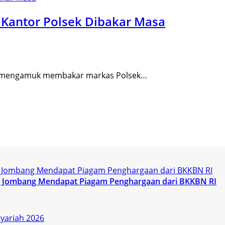
, Kantor Polsek Dibakar Masa
 mengamuk membakar markas Polsek…
KK Jombang Mendapat Piagam Penghargaan dari BKKBN RI