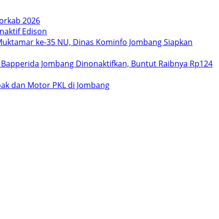
orkab 2026
aktif Edison
uktamar ke-35 NU, Dinas Kominfo Jombang Siapkan
 Bapperida Jombang Dinonaktifkan, Buntut Raibnya Rp124
bak dan Motor PKL di Jombang