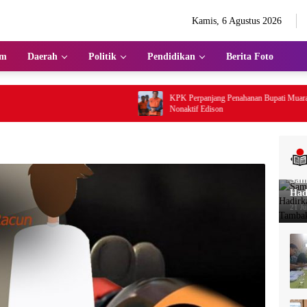
Kamis, 6 Agustus 2026
im
Daerah
Politik
Pendidikan
Berita Foto
KPK Perpanjang Penahanan Bupati Muara Enim
Nonaktif Edison
Sam
Had
Tam
21 Ju