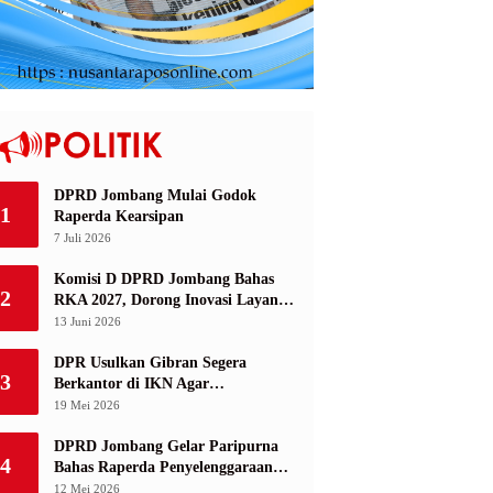
DPRD Jombang Mulai Godok
1
Raperda Kearsipan
7 Juli 2026
Komisi D DPRD Jombang Bahas
2
RKA 2027, Dorong Inovasi Layanan
Ketenagakerjaan Berbasis Desa
13 Juni 2026
DPR Usulkan Gibran Segera
3
Berkantor di IKN Agar
Infrastruktur Tak Mangkrak dan
19 Mei 2026
Sia-Sia
DPRD Jombang Gelar Paripurna
4
Bahas Raperda Penyelenggaraan
Jasa Konstruksi
12 Mei 2026