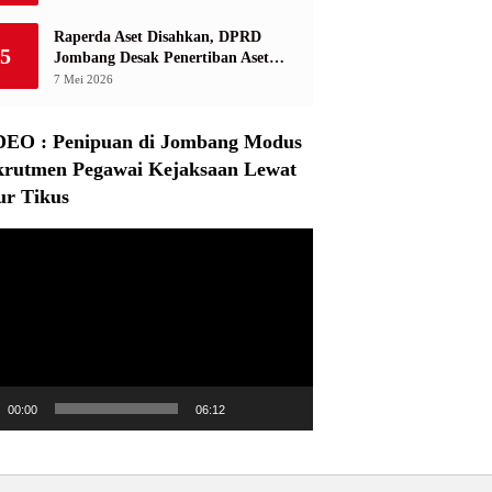
Raperda Aset Disahkan, DPRD
5
Jombang Desak Penertiban Aset
Dikuasai Pihak Ketiga
7 Mei 2026
DEO : Penipuan di Jombang Modus
krutmen Pegawai Kejaksaan Lewat
ur Tikus
r
00:00
06:12