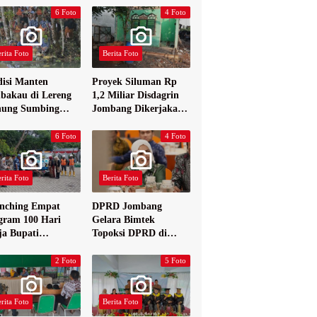
6 Foto
4 Foto
rita Foto
Berita Foto
disi Manten
Proyek Siluman Rp
bakau di Lereng
1,2 Miliar Disdagrin
ung Sumbing
Jombang Dikerjakan
elang
Tanpa Papan Nama
6 Foto
4 Foto
rita Foto
Berita Foto
nching Empat
DPRD Jombang
gram 100 Hari
Gelara Bimtek
ja Bupati
Topoksi DPRD di
bang
Hotel Mewah di
Yogyakarta
2 Foto
5 Foto
rita Foto
Berita Foto