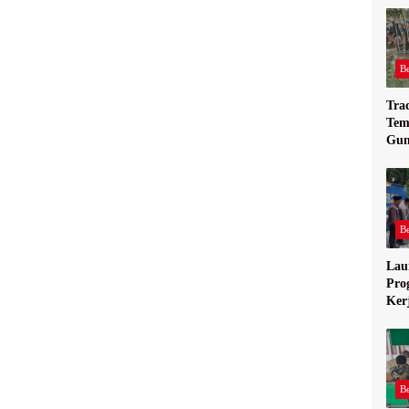
Be
Tra
Tem
Gun
Mag
Be
Lau
Pro
Ker
Jom
Be