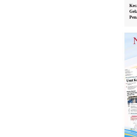
Kec
Gel
Pen
Ver
Pen