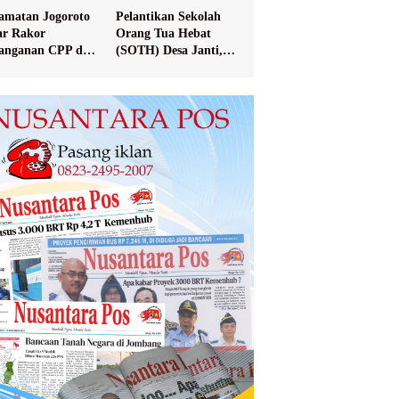
amatan Jogoroto
Pelantikan Sekolah
ar Rakor
Orang Tua Hebat
anganan CPP dan
(SOTH) Desa Janti,
val Data PPKS
Mayangan, dan
erima Bansos
Sukosari