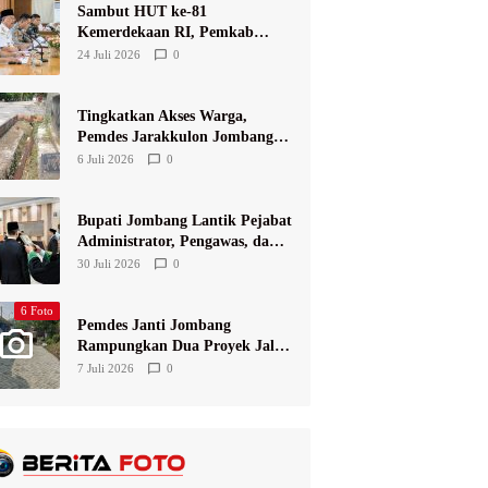
Sambut HUT ke-81
Kemerdekaan RI, Pemkab
Jombang Matangkan
24 Juli 2026
0
Rangkaian Agende Kegiatan
Tingkatkan Akses Warga,
Pemdes Jarakkulon Jombang
Bangun Jalan Lingkungan
6 Juli 2026
0
Bupati Jombang Lantik Pejabat
Administrator, Pengawas, dan
Kepala Sekolah
30 Juli 2026
0
6 Foto
Pemdes Janti Jombang
Rampungkan Dua Proyek Jalan
Lingkungan
7 Juli 2026
0