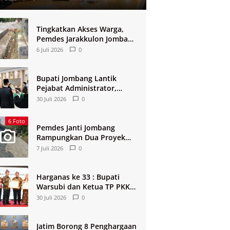
Tingkatkan Akses Warga,
Pemdes Jarakkulon Jombang
Bangun Jalan Lingkungan
6 Juli 2026
0
Bupati Jombang Lantik
Pejabat Administrator,
Pengawas, dan Kepala
30 Juli 2026
0
Sekolah
6 Foto
Pemdes Janti Jombang
Rampungkan Dua Proyek
Jalan Lingkungan
7 Juli 2026
0
Harganas ke 33 : Bupati
Warsubi dan Ketua TP PKK
Jombang Mendapat Piagam
30 Juli 2026
0
Penghargaan dari BKKBN RI
Jatim Borong 8 Penghargaan