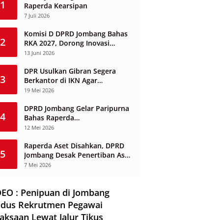
1
Raperda Kearsipan
7 Juli 2026
Komisi D DPRD Jombang Bahas
2
RKA 2027, Dorong Inovasi
Layanan Ketenagakerjaan
13 Juni 2026
Berbasis Desa
DPR Usulkan Gibran Segera
3
Berkantor di IKN Agar
Infrastruktur Tak Mangkrak dan
19 Mei 2026
Sia-Sia
DPRD Jombang Gelar Paripurna
4
Bahas Raperda
Penyelenggaraan Jasa
12 Mei 2026
Konstruksi
Raperda Aset Disahkan, DPRD
5
Jombang Desak Penertiban Aset
Dikuasai Pihak Ketiga
7 Mei 2026
DEO : Penipuan di Jombang
dus Rekrutmen Pegawai
aksaan Lewat Jalur Tikus