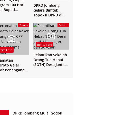
gram 100 Hari
DPRD Jombang
ja Bupati
Gelara Bimtek
mbang
Topoksi DPRD di
Hotel Mewah di
Yogyakarta
2 Foto
5 Foto
Berita Foto
erita Foto
Pelantikan Sekolah
Orang Tua Hebat
camatan
(SOTH) Desa Janti,
oroto Gelar
Mayangan, dan
or Penanganan
Sukosari
 dan Verval Data
S Penerima
sos
DPRD Jombang Mulai Godok