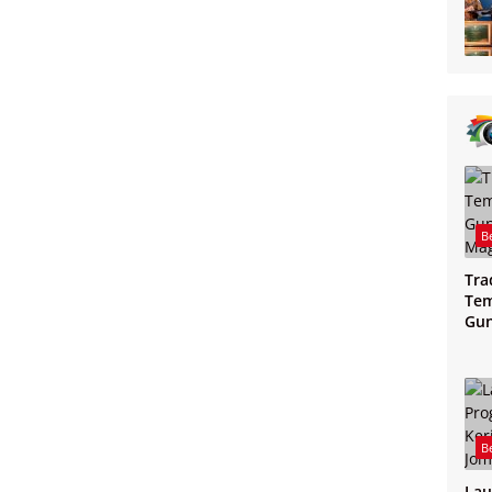
B
Tra
Tem
Gu
Mag
B
Lau