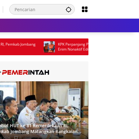
kab Jombang
KPK Perpanjang Penahanan Bupati Muara
Enim Nonaktif Edison
but HUT ke-81 Kemerdekaan RI,
kab Jombang Matangkan Rangkaian
nde Kegiatan
li 2026
0