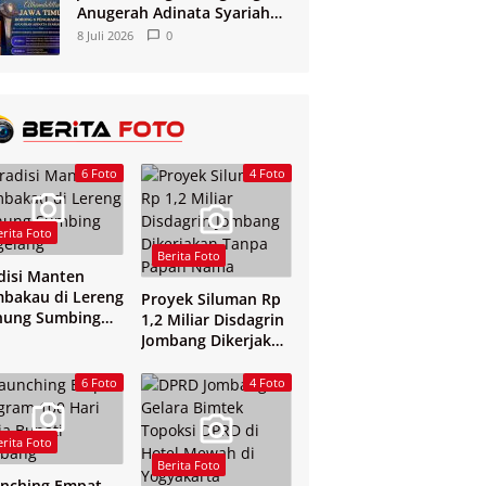
Anugerah Adinata Syariah
2026
8 Juli 2026
0
6 Foto
4 Foto
erita Foto
Berita Foto
disi Manten
bakau di Lereng
Proyek Siluman Rp
nung Sumbing
1,2 Miliar Disdagrin
elang
Jombang Dikerjakan
Tanpa Papan Nama
6 Foto
4 Foto
erita Foto
Berita Foto
nching Empat