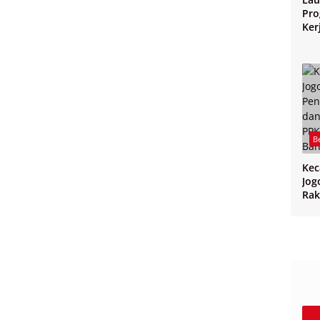
Pro
Ker
Jo
B
Ke
Jog
Rak
CPP
PPK
Ban