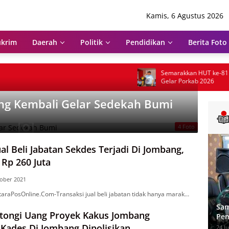
Kamis, 6 Agustus 2026
krim
Daerah
Politik
Pendidikan
Berita Foto
Semarakkan HUT ke-81 RI, Pem
Gelar Porkab 2026
g Kembali Gelar Sedekah Bumi
4 Foto
ual Beli Jabatan Sekdes Terjadi Di Jombang,
Rp 260 Juta
ober 2021
raPosOnline.Com-Transaksi jual beli jabatan tidak hanya marak…
Sam
ntongi Uang Proyek Kakus Jombang
Pem
Age
Kades Di Jombang Dipolisikan
24 Ju