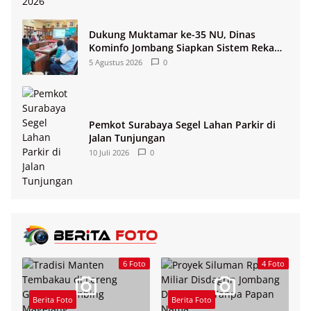
Dukung Muktamar ke-35 NU, Dinas
Kominfo Jombang Siapkan Sistem Rekam
Medis Digital dan Wifi Rakyat
5 Agustus 2026
0
Pemkot Surabaya Segel Lahan Parkir di
Jalan Tunjungan
10 Juli 2026
0
6 Foto
4 Foto
Berita Foto
Berita Foto