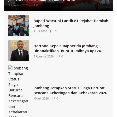
3 Agustus 2026
0
Bupati Warsubi Lantik 81 Pejabat Pemkab
Jombang
9 Juli 2026
0
Hartono Kepala Bapperida Jombang
Dinonaktifkan, Buntut Raibnya Rp124
Miliar Kas KPRI Sejahtera
5 Agustus 2026
0
Jombang Tetapkan Status Siaga Darurat
Bencana Kekeringan dan Kebakaran 2026
10 Juli 2026
0