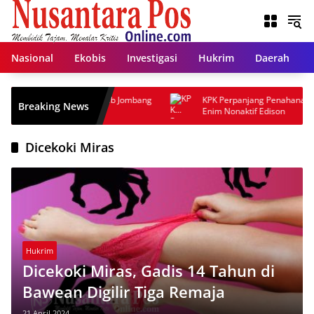
Langsung
ke
konten
Nasional
Ekobis
Investigasi
Hukrim
Daerah
UT ke-81 RI, Pemkab Jombang
KPK Perpanjang Penahanan Bupati 
Breaking News
2026
Enim Nonaktif Edison
Dicekoki Miras
Hukrim
Dicekoki Miras, Gadis 14 Tahun di
Bawean Digilir Tiga Remaja
21 April 2024