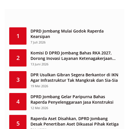
DPRD Jombang Mulai Godok Raperda
1
Kearsipan
7 Juli 2026
Komisi D DPRD Jombang Bahas RKA 2027,
2
Dorong Inovasi Layanan Ketenagakerjaan
Berbasis Desa
13 Juni 2026
DPR Usulkan Gibran Segera Berkantor di IKN
3
Agar Infrastruktur Tak Mangkrak dan Sia-Sia
19 Mei 2026
DPRD Jombang Gelar Paripurna Bahas
4
Raperda Penyelenggaraan Jasa Konstruksi
12 Mei 2026
Raperda Aset Disahkan, DPRD Jombang
5
Desak Penertiban Aset Dikuasai Pihak Ketiga