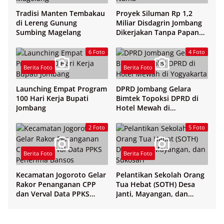
Tradisi Manten Tembakau
Proyek Siluman Rp 1,2
di Lereng Gunung
Miliar Disdagrin Jombang
Sumbing Magelang
Dikerjakan Tanpa Papan
Nama
6 Foto
4 Foto
Berita Foto
Berita Foto
Launching Empat Program
DPRD Jombang Gelara
100 Hari Kerja Bupati
Bimtek Topoksi DPRD di
Jombang
Hotel Mewah di
Yogyakarta
2 Foto
5 Foto
Berita Foto
Berita Foto
Kecamatan Jogoroto Gelar
Pelantikan Sekolah Orang
Rakor Penanganan CPP
Tua Hebat (SOTH) Desa
dan Verval Data PPKS
Janti, Mayangan, dan
Penerima Bansos
Sukosari