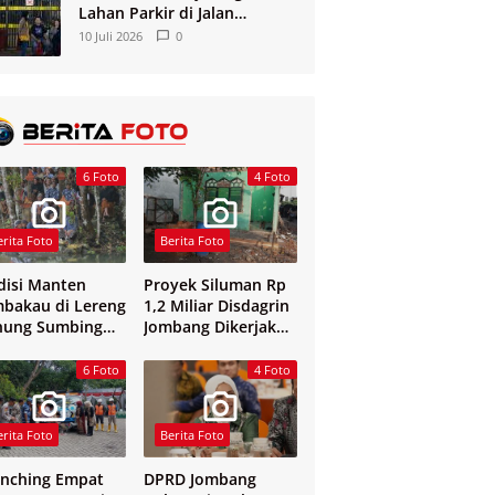
Lahan Parkir di Jalan
Tunjungan
10 Juli 2026
0
6 Foto
4 Foto
erita Foto
Berita Foto
disi Manten
Proyek Siluman Rp
bakau di Lereng
1,2 Miliar Disdagrin
nung Sumbing
Jombang Dikerjakan
elang
Tanpa Papan Nama
6 Foto
4 Foto
erita Foto
Berita Foto
nching Empat
DPRD Jombang