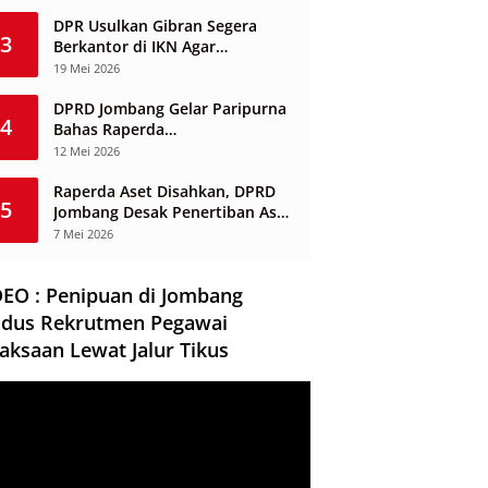
Berbasis Desa
DPR Usulkan Gibran Segera
3
Berkantor di IKN Agar
Infrastruktur Tak Mangkrak dan
19 Mei 2026
Sia-Sia
DPRD Jombang Gelar Paripurna
4
Bahas Raperda
Penyelenggaraan Jasa
12 Mei 2026
Konstruksi
Raperda Aset Disahkan, DPRD
5
Jombang Desak Penertiban Aset
Dikuasai Pihak Ketiga
7 Mei 2026
DEO : Penipuan di Jombang
dus Rekrutmen Pegawai
aksaan Lewat Jalur Tikus
ar