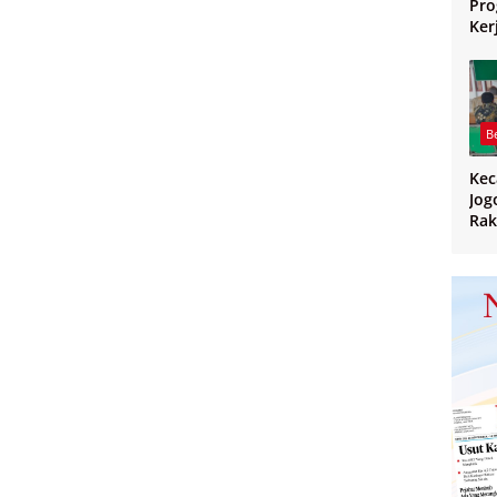
Pro
Ker
Jo
B
Ke
Jog
Rak
CPP
PPK
Ban