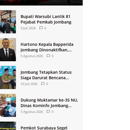
Bupati Warsubi Lantik 81
Pejabat Pemkab Jombang
9 Juli 2026
0
Hartono Kepala Bapperida
Jombang Dinonaktifkan,
Buntut Raibnya Rp124 Miliar
5 Agustus 2026
0
Kas KPRI Sejahtera
Jombang Tetapkan Status
Siaga Darurat Bencana
Kekeringan dan Kebakaran
10 Juli 2026
0
2026
Dukung Muktamar ke-35 NU,
Dinas Kominfo Jombang
Siapkan Sistem Rekam
5 Agustus 2026
0
Medis Digital dan Wifi
Rakyat
Pemkot Surabaya Segel