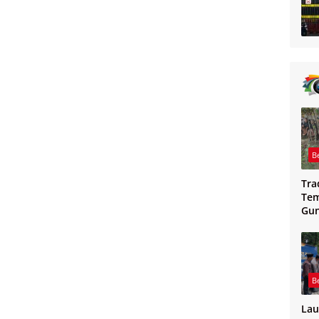
B
Tra
Tem
Gu
Mag
B
Lau