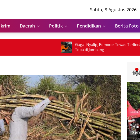
Sabtu, 8 Agustus 2026
krim
Daerah
Politik
Pendidikan
Berita Foto
Gagal Nyalip, Pemotor Tewas Terlindas Truk
Tebu di Jombang
Har
Sem
Um
3 Ag