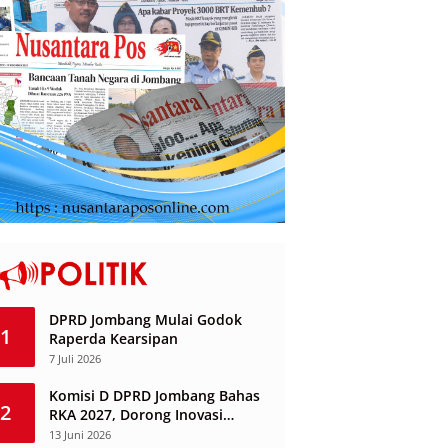
DPRD Jombang Mulai Godok
1
Raperda Kearsipan
7 Juli 2026
Komisi D DPRD Jombang Bahas
2
RKA 2027, Dorong Inovasi
Layanan Ketenagakerjaan
13 Juni 2026