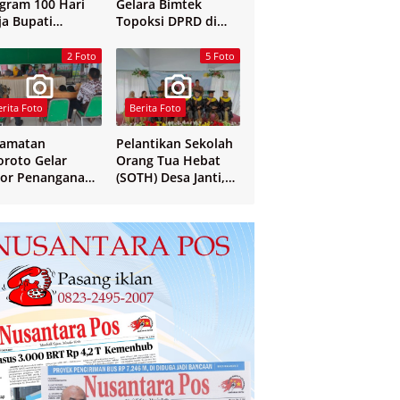
gram 100 Hari
Gelara Bimtek
ja Bupati
Topoksi DPRD di
mbang
Hotel Mewah di
Yogyakarta
2 Foto
5 Foto
erita Foto
Berita Foto
camatan
Pelantikan Sekolah
oroto Gelar
Orang Tua Hebat
or Penanganan
(SOTH) Desa Janti,
 dan Verval Data
Mayangan, dan
S Penerima
Sukosari
sos