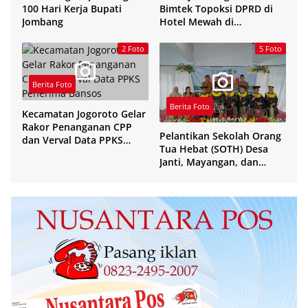
100 Hari Kerja Bupati
Bimtek Topoksi DPRD di
Jombang
Hotel Mewah di
Yogyakarta
2 Foto
5 Foto
Berita Foto
Berita Foto
Kecamatan Jogoroto Gelar
Rakor Penanganan CPP
Pelantikan Sekolah Orang
dan Verval Data PPKS
Tua Hebat (SOTH) Desa
Penerima Bansos
Janti, Mayangan, dan
Sukosari