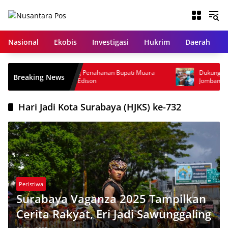
Langsung
ke
konten
Nasional
Ekobis
Investigasi
Hukrim
Daerah
KPK Perpanjang Penahanan Bupati Muara
Dukung Muktamar ke
Breaking News
Enim Nonaktif Edison
Jombang Siapkan Sis
dan Wifi Rakyat
Hari Jadi Kota Surabaya (HJKS) ke-732
Peristiwa
Surabaya Vaganza 2025 Tampilkan
Cerita Rakyat, Eri Jadi Sawunggaling