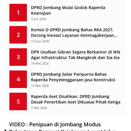
DPRD Jombang Mulai Godok Raperda
1
Kearsipan
7 Juli 2026
Komisi D DPRD Jombang Bahas RKA 2027,
2
Dorong Inovasi Layanan Ketenagakerjaan
Berbasis Desa
13 Juni 2026
DPR Usulkan Gibran Segera Berkantor di IKN
3
Agar Infrastruktur Tak Mangkrak dan Sia-Sia
19 Mei 2026
DPRD Jombang Gelar Paripurna Bahas
4
Raperda Penyelenggaraan Jasa Konstruksi
12 Mei 2026
Raperda Aset Disahkan, DPRD Jombang
5
Desak Penertiban Aset Dikuasai Pihak Ketiga
7 Mei 2026
VIDEO : Penipuan di Jombang Modus