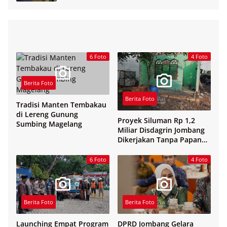
6 Foto
4 Foto
Berita Foto
Berita Foto
Tradisi Manten Tembakau
di Lereng Gunung
Proyek Siluman Rp 1,2
Sumbing Magelang
Miliar Disdagrin Jombang
Dikerjakan Tanpa Papan
Nama
6 Foto
4 Foto
Berita Foto
Berita Foto
Launching Empat Program
DPRD Jombang Gelara