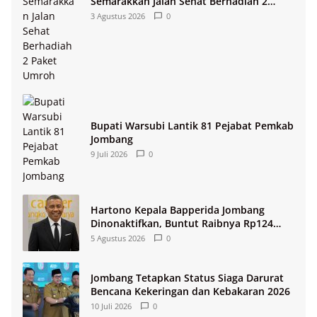
Semarakkan Jalan Sehat Berhadiah 2
Paket Umroh
3 Agustus 2026
0
Bupati Warsubi Lantik 81 Pejabat Pemkab
Jombang
9 Juli 2026
0
Hartono Kepala Bapperida Jombang
Dinonaktifkan, Buntut Raibnya Rp124
Miliar Kas KPRI Sejahtera
5 Agustus 2026
0
Jombang Tetapkan Status Siaga Darurat
Bencana Kekeringan dan Kebakaran 2026
10 Juli 2026
0