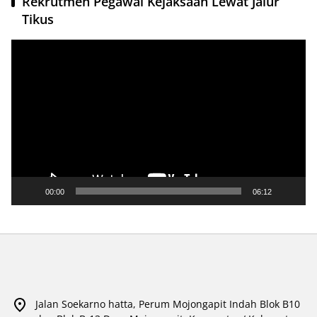
Rekrutmen Pegawai Kejaksaan Lewat Jalur
Tikus
Pemutar
Video
00:00
06:12
Jalan Soekarno hatta, Perum Mojongapit Indah Blok B10