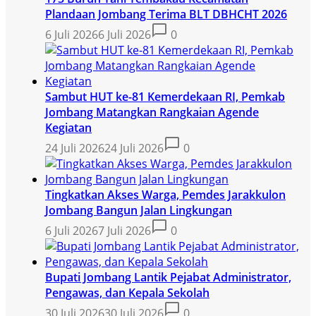
Plandaan Jombang Terima BLT DBHCHT 2026
6 Juli 2026
6 Juli 2026
0
Sambut HUT ke-81 Kemerdekaan RI, Pemkab
Jombang Matangkan Rangkaian Agende
Kegiatan
24 Juli 2026
24 Juli 2026
0
Tingkatkan Akses Warga, Pemdes Jarakkulon
Jombang Bangun Jalan Lingkungan
6 Juli 2026
7 Juli 2026
0
Bupati Jombang Lantik Pejabat Administrator,
Pengawas, dan Kepala Sekolah
30 Juli 2026
30 Juli 2026
0