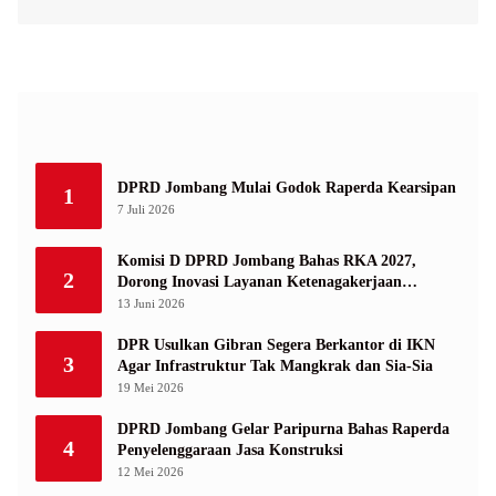
Bansos
Sukosari
DPRD Jombang Mulai Godok Raperda Kearsipan
1
7 Juli 2026
Komisi D DPRD Jombang Bahas RKA 2027,
2
Dorong Inovasi Layanan Ketenagakerjaan
Berbasis Desa
13 Juni 2026
DPR Usulkan Gibran Segera Berkantor di IKN
3
Agar Infrastruktur Tak Mangkrak dan Sia-Sia
19 Mei 2026
DPRD Jombang Gelar Paripurna Bahas Raperda
4
Penyelenggaraan Jasa Konstruksi
12 Mei 2026