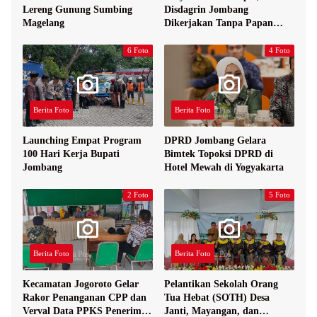
Lereng Gunung Sumbing
Disdagrin Jombang
Magelang
Dikerjakan Tanpa Papan
Nama
6 Foto
4 Foto
Berita Foto
Berita Foto
Launching Empat Program
DPRD Jombang Gelara
100 Hari Kerja Bupati
Bimtek Topoksi DPRD di
Jombang
Hotel Mewah di Yogyakarta
2 Foto
5 Foto
Berita Foto
Berita Foto
Kecamatan Jogoroto Gelar
Pelantikan Sekolah Orang
Rakor Penanganan CPP dan
Tua Hebat (SOTH) Desa
Verval Data PPKS Penerima
Janti, Mayangan, dan