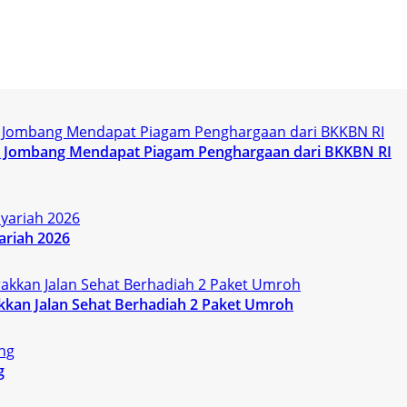
KK Jombang Mendapat Piagam Penghargaan dari BKKBN RI
ariah 2026
kan Jalan Sehat Berhadiah 2 Paket Umroh
g