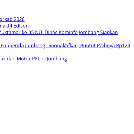
orkab 2026
aktif Edison
uktamar ke-35 NU, Dinas Kominfo Jombang Siapkan
 Bapperida Jombang Dinonaktifkan, Buntut Raibnya Rp124
bak dan Motor PKL di Jombang