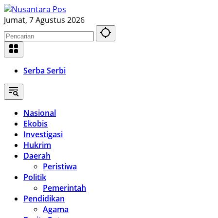
Langsung
ke
Jumat, 7 Agustus 2026
konten
Serba Serbi
Nasional
Ekobis
Investigasi
Hukrim
Daerah
Peristiwa
Politik
Pemerintah
Pendidikan
Agama