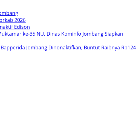
 Jombang
orkab 2026
aktif Edison
uktamar ke-35 NU, Dinas Kominfo Jombang Siapkan
 Bapperida Jombang Dinonaktifkan, Buntut Raibnya Rp124