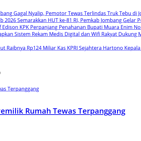
Gagal Nyalip, Pemotor Tewas Terlindas Truk Tebu di
Semarakkan HUT ke-81 RI, Pemkab Jombang Gelar P
KPK Perpanjang Penahanan Bupati Muara Enim Non
Dukung M
Hartono Kepala
o
Pemilik Rumah Tewas Terpanggang