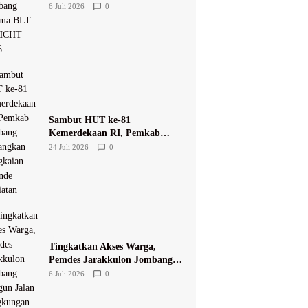
Terima BLT DBHCHT 2026
6 Juli 2026
0
Sambut HUT ke-81
Kemerdekaan RI, Pemkab
Jombang Matangkan
24 Juli 2026
0
Rangkaian Agende Kegiatan
Tingkatkan Akses Warga,
Pemdes Jarakkulon Jombang
Bangun Jalan Lingkungan
6 Juli 2026
0