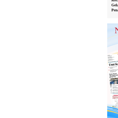
Kec
Gel
Pen
Ver
Pen