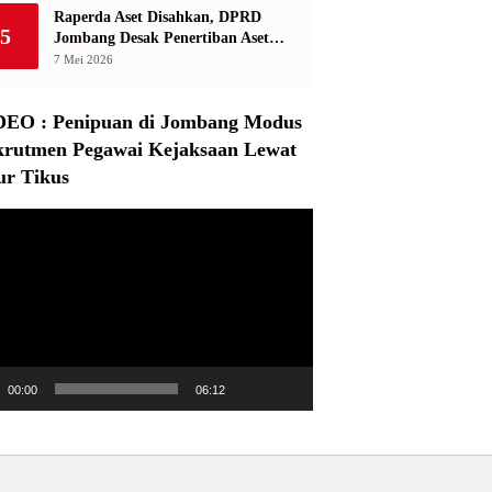
Raperda Aset Disahkan, DPRD
5
Jombang Desak Penertiban Aset
Dikuasai Pihak Ketiga
7 Mei 2026
DEO : Penipuan di Jombang Modus
krutmen Pegawai Kejaksaan Lewat
ur Tikus
r
00:00
06:12