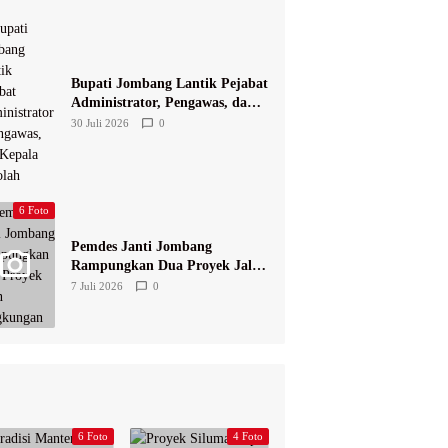
Bupati Jombang Lantik Pejabat
Administrator, Pengawas, dan
Kepala Sekolah
30 Juli 2026
0
6 Foto
Pemdes Janti Jombang
Rampungkan Dua Proyek Jalan
Lingkungan
7 Juli 2026
0
6 Foto
4 Foto