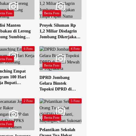
rita Foto
Berita Foto
disi Manten
Proyek Siluman Rp
bakau di Lereng
1,2 Miliar Disdagrin
ung Sumbing
Jombang Dikerjakan
elang
Tanpa Papan Nama
6 Foto
4 Foto
rita Foto
Berita Foto
nching Empat
gram 100 Hari
DPRD Jombang
ja Bupati
Gelara Bimtek
bang
Topoksi DPRD di
Hotel Mewah di
Yogyakarta
2 Foto
5 Foto
Berita Foto
rita Foto
Pelantikan Sekolah
Orang Tua Hebat