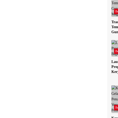
Be
Tra
Tem
Gun
Mag
Be
Lau
Pro
Ker
Jom
Be