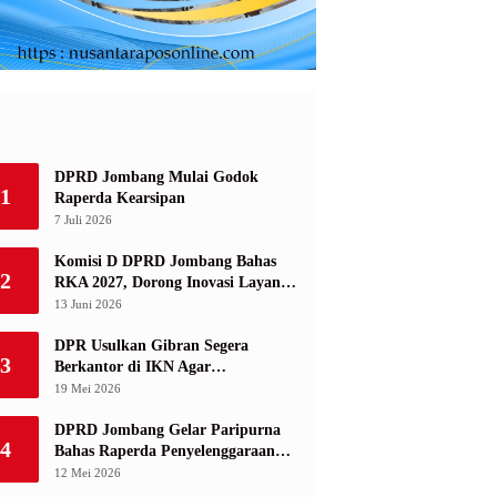
DPRD Jombang Mulai Godok
1
Raperda Kearsipan
7 Juli 2026
Komisi D DPRD Jombang Bahas
2
RKA 2027, Dorong Inovasi Layanan
Ketenagakerjaan Berbasis Desa
13 Juni 2026
DPR Usulkan Gibran Segera
3
Berkantor di IKN Agar
Infrastruktur Tak Mangkrak dan
19 Mei 2026
Sia-Sia
DPRD Jombang Gelar Paripurna
4
Bahas Raperda Penyelenggaraan
Jasa Konstruksi
12 Mei 2026