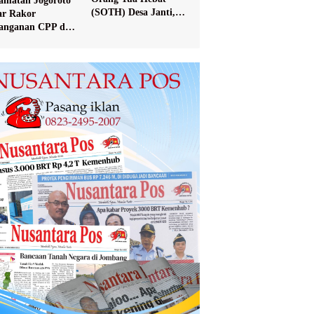
amatan Jogoroto
(SOTH) Desa Janti,
ar Rakor
Mayangan, dan
anganan CPP dan
Sukosari
val Data PPKS
erima Bansos