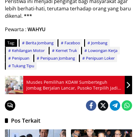
Peristiwa ini menjadi pengingat bagi masyarakat agar
lebih berhati-hati, terutama terhadap orang yang baru
dikenal.
***
Pewarta :
WAHYU
Tag:
Berita Jombang
Faceboo
Jombang
Kehilangan Motor
Kernet Truk
Lowongan Kerja
Penipuan
Penipuan Jombang
Penipuan Loker
Tukang Tipu
Musdes Pemilihan KDAW Sumberteguh
Jombag Berjalan Lancar, Pusoko Terpilih Jadi
Kades
Pos Terkait