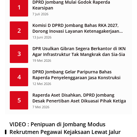
DPRD Jombang Mulai Godok Raperda
1
Kearsipan
7 Juli 2026
Komisi D DPRD Jombang Bahas RKA 2027,
2
Dorong Inovasi Layanan Ketenagakerjaan
Berbasis Desa
13 Juni 2026
DPR Usulkan Gibran Segera Berkantor di IKN
3
Agar Infrastruktur Tak Mangkrak dan Sia-Sia
19 Mei 2026
DPRD Jombang Gelar Paripurna Bahas
4
Raperda Penyelenggaraan Jasa Konstruksi
12 Mei 2026
Raperda Aset Disahkan, DPRD Jombang
5
Desak Penertiban Aset Dikuasai Pihak Ketiga
7 Mei 2026
VIDEO : Penipuan di Jombang Modus
Rekrutmen Pegawai Kejaksaan Lewat Jalur