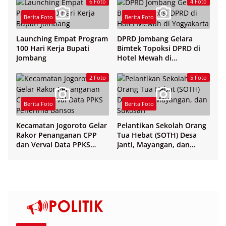
6 Foto
4 Foto
Berita Foto
Berita Foto
Launching Empat Program
DPRD Jombang Gelara
100 Hari Kerja Bupati
Bimtek Topoksi DPRD di
Jombang
Hotel Mewah di
Yogyakarta
2 Foto
5 Foto
Berita Foto
Berita Foto
Kecamatan Jogoroto Gelar
Pelantikan Sekolah Orang
Rakor Penanganan CPP
Tua Hebat (SOTH) Desa
dan Verval Data PPKS
Janti, Mayangan, dan
Penerima Bansos
Sukosari