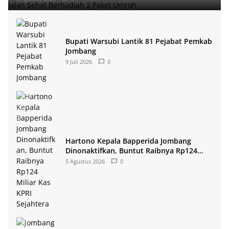
Bupati Warsubi Lantik 81 Pejabat Pemkab
Jombang
9 Juli 2026
0
Hartono Kepala Bapperida Jombang
Dinonaktifkan, Buntut Raibnya Rp124
Miliar Kas KPRI Sejahtera
5 Agustus 2026
0