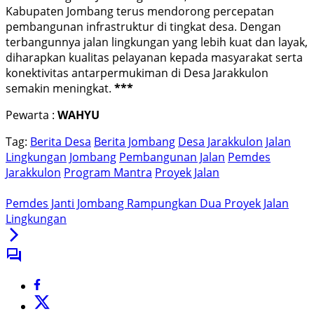
Kabupaten Jombang terus mendorong percepatan
pembangunan infrastruktur di tingkat desa. Dengan
terbangunnya jalan lingkungan yang lebih kuat dan layak,
diharapkan kualitas pelayanan kepada masyarakat serta
konektivitas antarpermukiman di Desa Jarakkulon
semakin meningkat.
***
Pewarta :
WAHYU
Tag:
Berita Desa
Berita Jombang
Desa Jarakkulon
Jalan
Lingkungan
Jombang
Pembangunan Jalan
Pemdes
Jarakkulon
Program Mantra
Proyek Jalan
Pemdes Janti Jombang Rampungkan Dua Proyek Jalan
Lingkungan