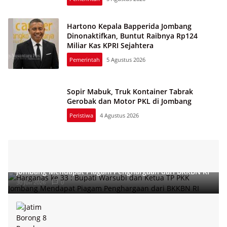
Hartono Kepala Bapperida Jombang
Dinonaktifkan, Buntut Raibnya Rp124
Miliar Kas KPRI Sejahtera
Pemerintah
5 Agustus 2026
Sopir Mabuk, Truk Kontainer Tabrak
Gerobak dan Motor PKL di Jombang
Peristiwa
4 Agustus 2026
Harganas ke 33 : Bupati Warsubi dan Ketua TP PKK
Jombang Mendapat Piagam Penghargaan dari BKKBN RI
30 Juli 2026
0