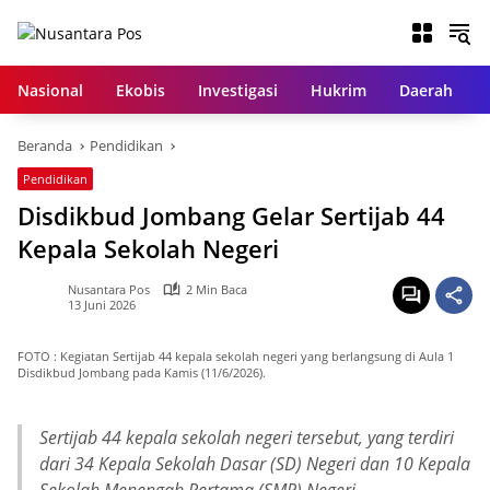
Langsung
ke
konten
Nasional
Ekobis
Investigasi
Hukrim
Daerah
Beranda
Pendidikan
Pendidikan
Disdikbud Jombang Gelar Sertijab 44
Kepala Sekolah Negeri
Nusantara Pos
2 Min Baca
13 Juni 2026
FOTO : Kegiatan Sertijab 44 kepala sekolah negeri yang berlangsung di Aula 1
Disdikbud Jombang pada Kamis (11/6/2026).
Sertijab 44 kepala sekolah negeri tersebut, yang terdiri
dari 34 Kepala Sekolah Dasar (SD) Negeri dan 10 Kepala