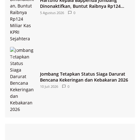
Hartono Kepala Bapperida Jombang
Dinonaktifkan, Buntut Raibnya Rp124
Miliar Kas KPRI Sejahtera
5 Agustus 2026
0
Jombang Tetapkan Status Siaga Darurat
Bencana Kekeringan dan Kebakaran 2026
10 Juli 2026
0