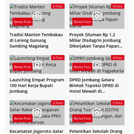
6 Foto
4 Foto
Berita Foto
Berita Foto
Tradisi Manten Tembakau
Proyek Siluman Rp 1,2
di Lereng Gunung
Miliar Disdagrin Jombang
Sumbing Magelang
Dikerjakan Tanpa Papan
Nama
6 Foto
4 Foto
Berita Foto
Berita Foto
Launching Empat Program
DPRD Jombang Gelara
100 Hari Kerja Bupati
Bimtek Topoksi DPRD di
Jombang
Hotel Mewah di
Yogyakarta
2 Foto
5 Foto
Berita Foto
Berita Foto
Kecamatan Jogoroto Gelar
Pelantikan Sekolah Orang