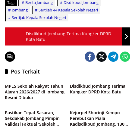
Tag:
Berita Jombang
Disdikbud Jombang
Jombang
Sertijab 44 Kepala Sekolah Negeri
Sertijab Kepala Sekolah Negeri
Disdikbud Jombang Terima Kungker DPRD
Kota Batu
Pos Terkait
Pendidikan
Pendidikan
MPLS Sekolah Rakyat Tahun
Disdikbud Jombang Terima
Ajaran 2026/2027 di Jombang
Kungker DPRD Kota Batu
Resmi Dibuka
Pendidikan
Pendidikan
Pastikan Tepat Sasaran,
Kejurpel Shorinji Kempo
Sekdakab Jombang Pimpin
Perebutkan Piala
Validasi Faktual ‘Sekolah
Kadisdikbud Jombang, 130
Pendidikan
Pendidikan
Rakyat’
Atlet Pelajar Unjuk