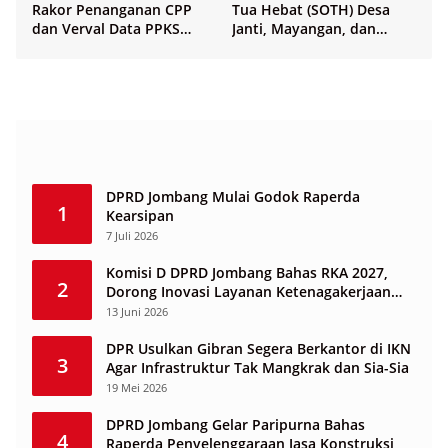
Rakor Penanganan CPP
Tua Hebat (SOTH) Desa
dan Verval Data PPKS
Janti, Mayangan, dan
Penerima Bansos
Sukosari
DPRD Jombang Mulai Godok Raperda
1
Kearsipan
7 Juli 2026
Komisi D DPRD Jombang Bahas RKA 2027,
2
Dorong Inovasi Layanan Ketenagakerjaan
Berbasis Desa
13 Juni 2026
DPR Usulkan Gibran Segera Berkantor di IKN
3
Agar Infrastruktur Tak Mangkrak dan Sia-Sia
19 Mei 2026
DPRD Jombang Gelar Paripurna Bahas
4
Raperda Penyelenggaraan Jasa Konstruksi