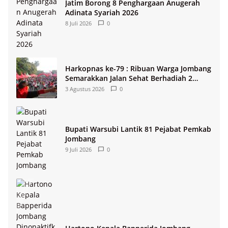
Jatim Borong 8 Penghargaan Anugerah
Adinata Syariah 2026
8 Juli 2026
0
Harkopnas ke-79 : Ribuan Warga Jombang
Semarakkan Jalan Sehat Berhadiah 2
Paket Umroh
3 Agustus 2026
0
Bupati Warsubi Lantik 81 Pejabat Pemkab
Jombang
9 Juli 2026
0