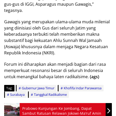
gus-gus di IGGI, Asparagus maupun Gawagis,”
tegasnya.
Gawagis yang merupakan ulama-ulama muda milenial
yang diinisiasi oleh Gus dari seluruh Jatim yang
keberadaanya terbukti telah memberikan makna
substantif bagi kekuatan Ahlu Sunnah Wal Jamaah
(Aswaja) khususnya dalam menjaga Negara Kesatuan
Republik Indonesia (NKRI).
Forum ini diharapkan akan menjadi bagian dari rasa
memperkuat resonansi besar di seluruh Indonesia
untuk menangkal bahaya laten radikalsime.
(ags)
Tag:
Gubernur Jawa Timur
Khofifa Indar Parawansa
Surabaya
Tanggkal Radikalisme
Prabowo Kunjungan Ke Jombang, Dapat
Sambut Ratusan Relawan Jokowi-Ma’ruf Amin