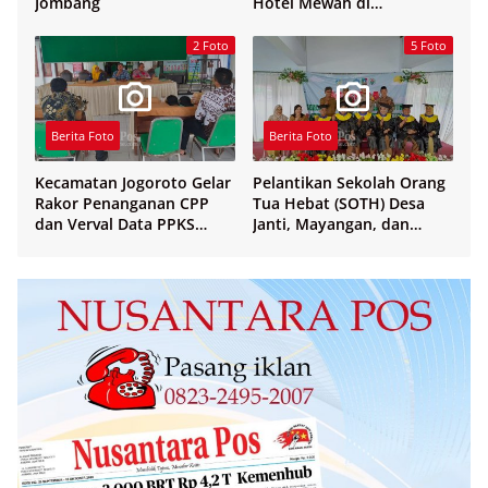
Jombang
Hotel Mewah di
Yogyakarta
2 Foto
5 Foto
Berita Foto
Berita Foto
Kecamatan Jogoroto Gelar
Pelantikan Sekolah Orang
Rakor Penanganan CPP
Tua Hebat (SOTH) Desa
dan Verval Data PPKS
Janti, Mayangan, dan
Penerima Bansos
Sukosari