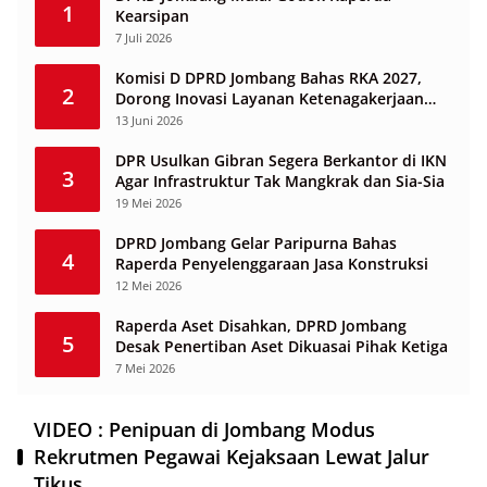
1
Kearsipan
7 Juli 2026
Komisi D DPRD Jombang Bahas RKA 2027,
2
Dorong Inovasi Layanan Ketenagakerjaan
Berbasis Desa
13 Juni 2026
DPR Usulkan Gibran Segera Berkantor di IKN
3
Agar Infrastruktur Tak Mangkrak dan Sia-Sia
19 Mei 2026
DPRD Jombang Gelar Paripurna Bahas
4
Raperda Penyelenggaraan Jasa Konstruksi
12 Mei 2026
Raperda Aset Disahkan, DPRD Jombang
5
Desak Penertiban Aset Dikuasai Pihak Ketiga
7 Mei 2026
VIDEO : Penipuan di Jombang Modus
Rekrutmen Pegawai Kejaksaan Lewat Jalur
Tikus