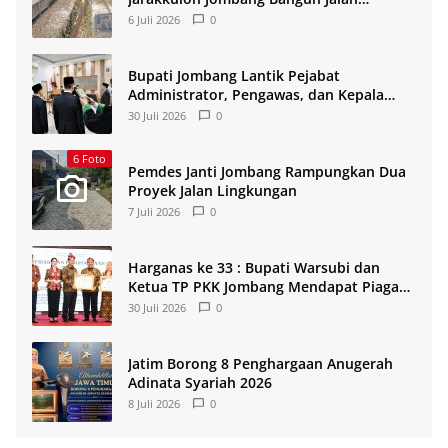
Lingkungan
6 Juli 2026
0
Bupati Jombang Lantik Pejabat
Administrator, Pengawas, dan Kepala
Sekolah
30 Juli 2026
0
6 Foto
Pemdes Janti Jombang Rampungkan Dua
Proyek Jalan Lingkungan
7 Juli 2026
0
Harganas ke 33 : Bupati Warsubi dan
Ketua TP PKK Jombang Mendapat Piagam
Penghargaan dari BKKBN RI
30 Juli 2026
0
Jatim Borong 8 Penghargaan Anugerah
Adinata Syariah 2026
8 Juli 2026
0