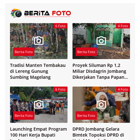
6 Foto
4 Foto
Berita Foto
Berita Foto
Tradisi Manten Tembakau
Proyek Siluman Rp 1,2
di Lereng Gunung
Miliar Disdagrin Jombang
Sumbing Magelang
Dikerjakan Tanpa Papan
Nama
6 Foto
4 Foto
Berita Foto
Berita Foto
Launching Empat Program
DPRD Jombang Gelara
100 Hari Kerja Bupati
Bimtek Topoksi DPRD di