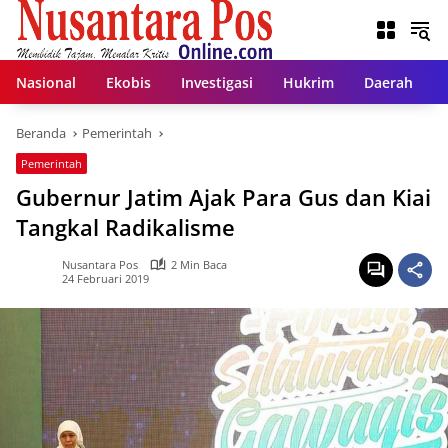
Langsung
ke
konten
Nasional
Ekobis
Investigasi
Hukrim
Daerah
Beranda
Pemerintah
Pemerintah
Gubernur Jatim Ajak Para Gus dan Kiai
Tangkal Radikalisme
Nusantara Pos
2 Min Baca
24 Februari 2019