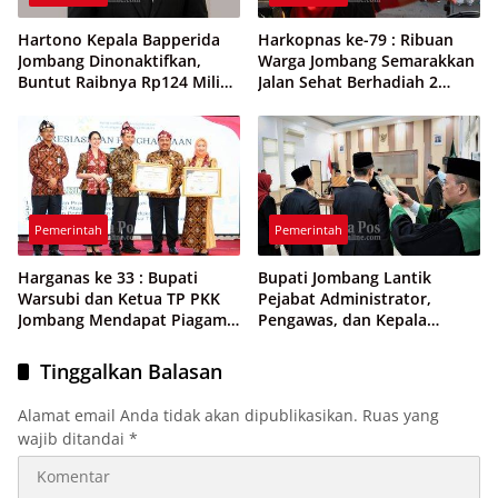
Hartono Kepala Bapperida
Harkopnas ke-79 : Ribuan
Jombang Dinonaktifkan,
Warga Jombang Semarakkan
Buntut Raibnya Rp124 Miliar
Jalan Sehat Berhadiah 2
Kas KPRI Sejahtera
Paket Umroh
Pemerintah
Pemerintah
Harganas ke 33 : Bupati
Bupati Jombang Lantik
Warsubi dan Ketua TP PKK
Pejabat Administrator,
Jombang Mendapat Piagam
Pengawas, dan Kepala
Penghargaan dari BKKBN RI
Sekolah
Tinggalkan Balasan
Alamat email Anda tidak akan dipublikasikan.
Ruas yang
wajib ditandai
*