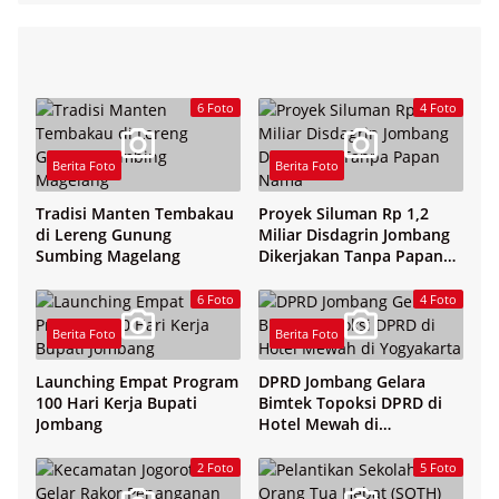
6 Foto
4 Foto
Berita Foto
Berita Foto
Tradisi Manten Tembakau
Proyek Siluman Rp 1,2
di Lereng Gunung
Miliar Disdagrin Jombang
Sumbing Magelang
Dikerjakan Tanpa Papan
Nama
6 Foto
4 Foto
Berita Foto
Berita Foto
Launching Empat Program
DPRD Jombang Gelara
100 Hari Kerja Bupati
Bimtek Topoksi DPRD di
Jombang
Hotel Mewah di
Yogyakarta
2 Foto
5 Foto