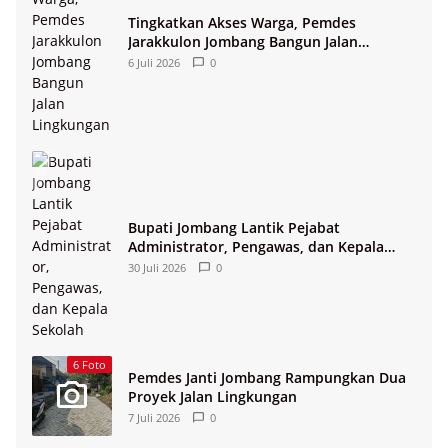
Tingkatkan Akses Warga, Pemdes
Jarakkulon Jombang Bangun Jalan
Lingkungan
6 Juli 2026
0
Bupati Jombang Lantik Pejabat
Administrator, Pengawas, dan Kepala
Sekolah
30 Juli 2026
0
6 Foto
Pemdes Janti Jombang Rampungkan Dua
Proyek Jalan Lingkungan
7 Juli 2026
0