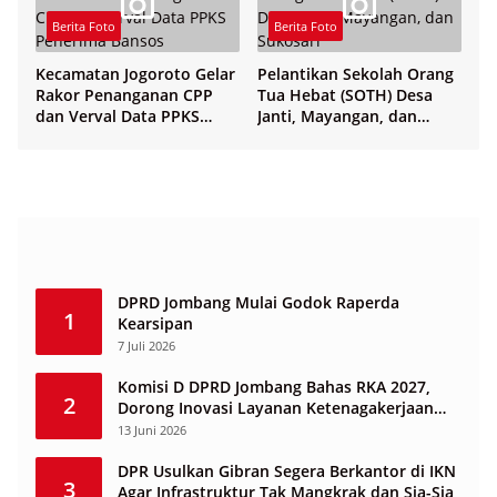
Berita Foto
Berita Foto
Kecamatan Jogoroto Gelar
Pelantikan Sekolah Orang
Rakor Penanganan CPP
Tua Hebat (SOTH) Desa
dan Verval Data PPKS
Janti, Mayangan, dan
Penerima Bansos
Sukosari
DPRD Jombang Mulai Godok Raperda
1
Kearsipan
7 Juli 2026
Komisi D DPRD Jombang Bahas RKA 2027,
2
Dorong Inovasi Layanan Ketenagakerjaan
Berbasis Desa
13 Juni 2026
DPR Usulkan Gibran Segera Berkantor di IKN
3
Agar Infrastruktur Tak Mangkrak dan Sia-Sia