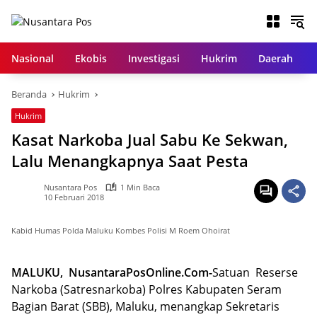
Langsung
ke
konten
Nasional
Ekobis
Investigasi
Hukrim
Daerah
Beranda
Hukrim
Hukrim
Kasat Narkoba Jual Sabu Ke Sekwan,
Lalu Menangkapnya Saat Pesta
Nusantara Pos
1 Min Baca
10 Februari 2018
Kabid Humas Polda Maluku Kombes Polisi M Roem Ohoirat
MALUKU, NusantaraPosOnline.Com-
Satuan Reserse
Narkoba (Satresnarkoba) Polres Kabupaten Seram
Bagian Barat (SBB), Maluku, menangkap Sekretaris