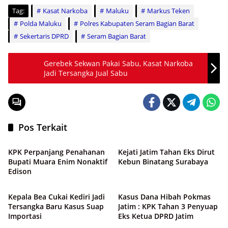
Tag:
Kasat Narkoba
Maluku
Markus Teken
Polda Maluku
Polres Kabupaten Seram Bagian Barat
Sekertaris DPRD
Seram Bagian Barat
Gerebek Sekwan Pakai Sabu, Kasat Narkoba
Jadi Tersangka Jual Sabu
Pos Terkait
Hukrim
Hukrim
KPK Perpanjang Penahanan
Kejati Jatim Tahan Eks Dirut
Bupati Muara Enim Nonaktif
Kebun Binatang Surabaya
Edison
Hukrim
Hukrim
Kepala Bea Cukai Kediri Jadi
Kasus Dana Hibah Pokmas
Tersangka Baru Kasus Suap
Jatim : KPK Tahan 3 Penyuap
Importasi
Eks Ketua DPRD Jatim
Hukrim
Hukrim