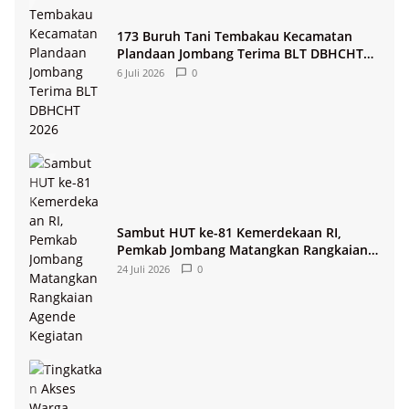
173 Buruh Tani Tembakau Kecamatan
Plandaan Jombang Terima BLT DBHCHT
2026
6 Juli 2026
0
Sambut HUT ke-81 Kemerdekaan RI,
Pemkab Jombang Matangkan Rangkaian
Agende Kegiatan
24 Juli 2026
0