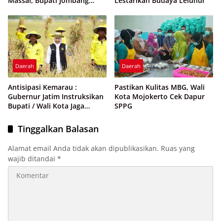
Massal, Bupati Jombang
Lestarikan Budaya Leluhur
Bagikan 3 Tiket Umroh Gratis
Daerah
Daerah
Antisipasi Kemarau :
Pastikan Kulitas MBG, Wali
Gubernur Jatim Instruksikan
Kota Mojokerto Cek Dapur
Bupati / Wali Kota Jaga
SPPG
Produksi Pertanian
Tinggalkan Balasan
Alamat email Anda tidak akan dipublikasikan.
Ruas yang
wajib ditandai
*