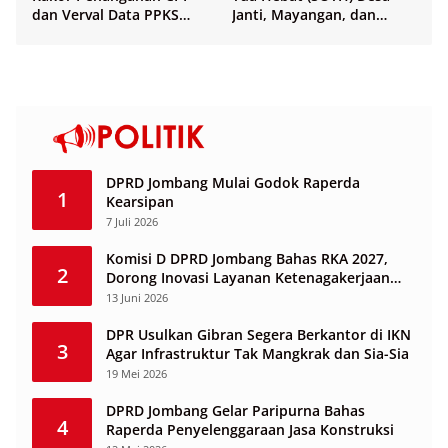
dan Verval Data PPKS
Janti, Mayangan, dan
Penerima Bansos
Sukosari
DPRD Jombang Mulai Godok Raperda
1
Kearsipan
7 Juli 2026
Komisi D DPRD Jombang Bahas RKA 2027,
2
Dorong Inovasi Layanan Ketenagakerjaan
Berbasis Desa
13 Juni 2026
DPR Usulkan Gibran Segera Berkantor di IKN
3
Agar Infrastruktur Tak Mangkrak dan Sia-Sia
19 Mei 2026
DPRD Jombang Gelar Paripurna Bahas
4
Raperda Penyelenggaraan Jasa Konstruksi