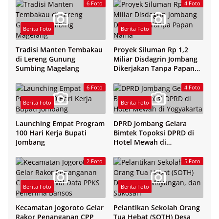
6 Foto
4 Foto
Berita Foto
Berita Foto
Tradisi Manten Tembakau
Proyek Siluman Rp 1,2
di Lereng Gunung
Miliar Disdagrin Jombang
Sumbing Magelang
Dikerjakan Tanpa Papan
Nama
6 Foto
4 Foto
Berita Foto
Berita Foto
Launching Empat Program
DPRD Jombang Gelara
100 Hari Kerja Bupati
Bimtek Topoksi DPRD di
Jombang
Hotel Mewah di
Yogyakarta
2 Foto
5 Foto
Berita Foto
Berita Foto
Kecamatan Jogoroto Gelar
Pelantikan Sekolah Orang
Rakor Penanganan CPP
Tua Hebat (SOTH) Desa