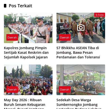
Pos Terkait
5 Foto
Daerah
Daerah
Kapolres Jombang Pimpin
57 Bhikkhu ASEAN Tiba di
Sertijab Kasat Reskrim dan
Jombang, Bawa Pesan
Sejumlah Kapolsek Jajaran
Perdamaian dan Toleransi
Daerah
Daerah
May Day 2026 : Ribuan
Sedekah Desa Warga
Buruh Senam Kebugaran
Sumbernongko Jombang