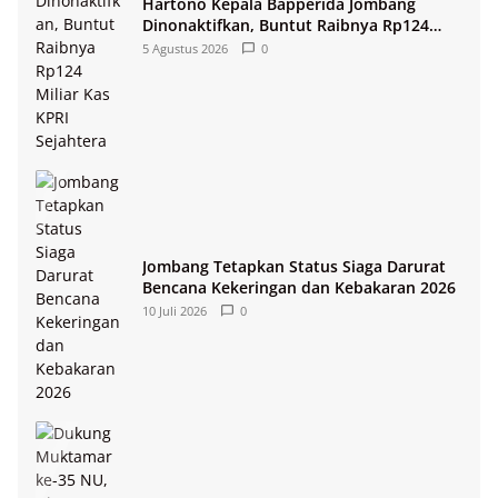
Hartono Kepala Bapperida Jombang
Dinonaktifkan, Buntut Raibnya Rp124
Miliar Kas KPRI Sejahtera
5 Agustus 2026
0
Jombang Tetapkan Status Siaga Darurat
Bencana Kekeringan dan Kebakaran 2026
10 Juli 2026
0