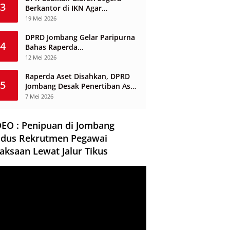
3
Berkantor di IKN Agar
Infrastruktur Tak Mangkrak dan
19 Mei 2026
Sia-Sia
DPRD Jombang Gelar Paripurna
4
Bahas Raperda
Penyelenggaraan Jasa
12 Mei 2026
Konstruksi
Raperda Aset Disahkan, DPRD
5
Jombang Desak Penertiban Aset
Dikuasai Pihak Ketiga
7 Mei 2026
DEO : Penipuan di Jombang
dus Rekrutmen Pegawai
aksaan Lewat Jalur Tikus
ar