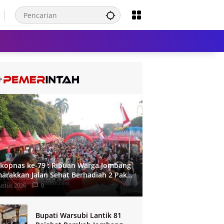
kopnas ke-79 : Ribuan Warga Jombang
arakkan Jalan Sehat Berhadiah 2 Paket
roh
ustus 2026
0
Bupati Warsubi Lantik 81