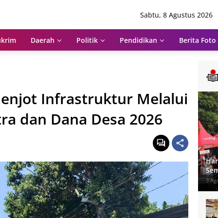
Sabtu, 8 Agustus 2026
krim
Daerah
Politik
Pendidikan
Berita Foto
njot Infrastruktur Melalui
ra dan Dana Desa 2026
Har
Sem
Um
3 Ag