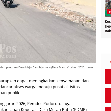
B
Ke
Jog
Rak
CPP
PPK
Ban
 dari program Desa Maju Dan Sejahtera (Desa Mantra) tahun 2026. Jumat
iharapkan dapat meningkatkan kenyamanan dan
ancar akses warga menuju pusat aktivitas
an publik.
 Anggaran 2026, Pemdes Podoroto juga
an lahan Koperasi Desa Merah Putih (KDMP)