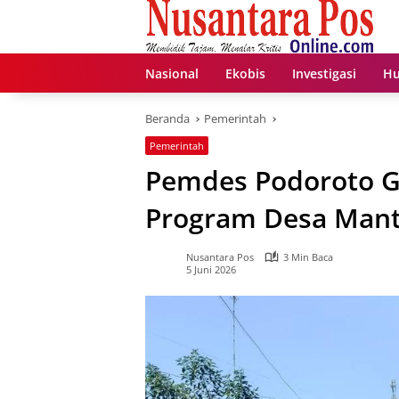
Langsung
ke
konten
Nasional
Ekobis
Investigasi
Hu
Beranda
Pemerintah
Pemerintah
Pemdes Podoroto Ge
Program Desa Mant
Nusantara Pos
3 Min Baca
5 Juni 2026