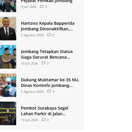
Pejabat Pemkab Jombang
9 Juli 2026
0
Hartono Kepala Bapperida
Jombang Dinonaktifkan,
Buntut Raibnya Rp124 Miliar
5 Agustus 2026
0
Kas KPRI Sejahtera
Jombang Tetapkan Status
Siaga Darurat Bencana
Kekeringan dan Kebakaran
10 Juli 2026
0
2026
Dukung Muktamar ke-35 NU,
Dinas Kominfo Jombang
Siapkan Sistem Rekam
5 Agustus 2026
0
Medis Digital dan Wifi
Rakyat
Pemkot Surabaya Segel
Lahan Parkir di Jalan
Tunjungan
10 Juli 2026
0