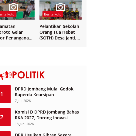
erita Foto
Berita Foto
camatan
Pelantikan Sekolah
oroto Gelar
Orang Tua Hebat
or Penanganan
(SOTH) Desa Janti,
 dan Verval Data
Mayangan, dan
S Penerima
Sukosari
sos
DPRD Jombang Mulai Godok
1
Raperda Kearsipan
7 Juli 2026
Komisi D DPRD Jombang Bahas
2
RKA 2027, Dorong Inovasi
Layanan Ketenagakerjaan
13 Juni 2026
Berbasis Desa
DPR Usulkan Gibran Segera