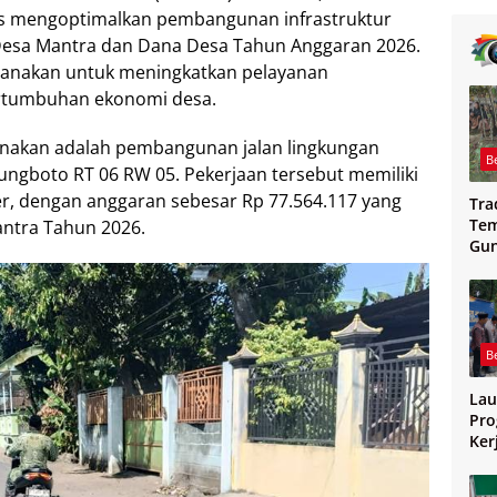
s mengoptimalkan pembangunan infrastruktur
Desa Mantra dan Dana Desa Tahun Anggaran 2026.
sanakan untuk meningkatkan pelayanan
rtumbuhan ekonomi desa.
ksanakan adalah pembangunan jalan lingkungan
B
ngboto RT 06 RW 05. Pekerjaan tersebut memiliki
er, dengan anggaran sebesar Rp 77.564.117 yang
Tra
Tem
ntra Tahun 2026.
Gu
Mag
B
Lau
Pro
Ker
Jo