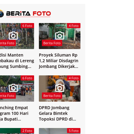
6 Foto
4 Foto
erita Foto
Berita Foto
disi Manten
Proyek Siluman Rp
bakau di Lereng
1,2 Miliar Disdagrin
nung Sumbing
Jombang Dikerjakan
elang
Tanpa Papan Nama
6 Foto
4 Foto
erita Foto
Berita Foto
nching Empat
DPRD Jombang
gram 100 Hari
Gelara Bimtek
ja Bupati
Topoksi DPRD di
mbang
Hotel Mewah di
Yogyakarta
2 Foto
5 Foto