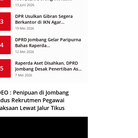
Layanan Ketenagakerjaan
13 Juni 2026
Berbasis Desa
DPR Usulkan Gibran Segera
3
Berkantor di IKN Agar
Infrastruktur Tak Mangkrak dan
19 Mei 2026
Sia-Sia
DPRD Jombang Gelar Paripurna
4
Bahas Raperda
Penyelenggaraan Jasa
12 Mei 2026
Konstruksi
Raperda Aset Disahkan, DPRD
5
Jombang Desak Penertiban Aset
Dikuasai Pihak Ketiga
7 Mei 2026
DEO : Penipuan di Jombang
dus Rekrutmen Pegawai
aksaan Lewat Jalur Tikus
ar