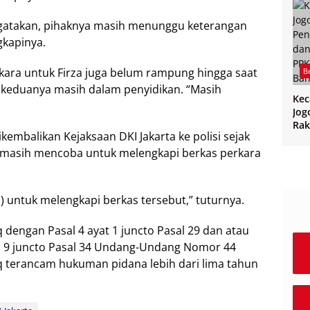
gatakan, pihaknya masih menunggu keterangan
gkapinya.
rkara untuk Firza juga belum rampung hingga saat
B
a keduanya masih dalam penyidikan. “Masih
Ke
Jog
Rak
ikembalikan Kejaksaan DKI Jakarta ke polisi sejak
CPP
PPK
isi masih mencoba untuk melengkapi berkas perkara
Ban
) untuk melengkapi berkas tersebut,” tuturnya.
 dengan Pasal 4 ayat 1 juncto Pasal 29 dan atau
sal 9 juncto Pasal 34 Undang-Undang Nomor 44
eq terancam hukuman pidana lebih dari lima tahun