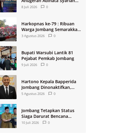
Anugerah Adinata Syariah
2026
8 Juli 2026
0
Harkopnas ke-79 : Ribuan
Warga Jombang Semarakkan
Jalan Sehat Berhadiah 2
3 Agustus 2026
0
Paket Umroh
Bupati Warsubi Lantik 81
Pejabat Pemkab Jombang
9 Juli 2026
0
Hartono Kepala Bapperida
Jombang Dinonaktifkan,
Buntut Raibnya Rp124 Miliar
5 Agustus 2026
0
Kas KPRI Sejahtera
Jombang Tetapkan Status
Siaga Darurat Bencana
Kekeringan dan Kebakaran
10 Juli 2026
0
2026