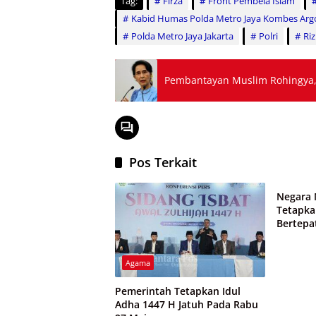
Tag:
Firza
Front Pembela Islam
Kabid Humas Polda Metro Jaya Kombes Ar
Polda Metro Jaya Jakarta
Polri
Ri
Pembantayan Muslim Rohingya,
Pos Terkait
Agama
Negara
Tetapkan
Bertepa
Agama
Pemerintah Tetapkan Idul
Adha 1447 H Jatuh Pada Rabu