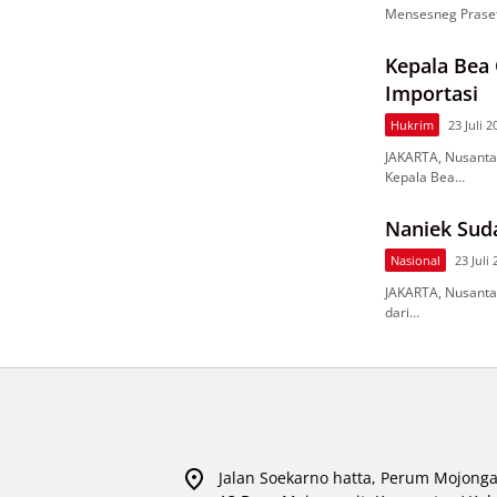
Mensesneg Prase
Kepala Bea 
Importasi
Hukrim
23 Juli 2
JAKARTA, Nusanta
Kepala Bea…
Naniek Sud
Nasional
23 Juli
JAKARTA, Nusanta
dari…
Jalan Soekarno hatta, Perum Mojonga