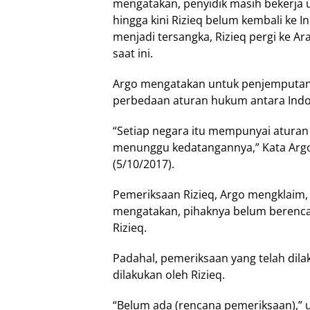
mengatakan, penyidik masih bekerja
hingga kini Rizieq belum kembali ke I
menjadi tersangka, Rizieq pergi ke A
saat ini.
Argo mengatakan untuk penjemputan 
perbedaan aturan hukum antara Indo
“Setiap negara itu mempunyai atura
menunggu kedatangannya,” Kata Argo,
(5/10/2017).
Pemeriksaan Rizieq, Argo mengklaim, 
mengatakan, pihaknya belum berenca
Rizieq.
Padahal, pemeriksaan yang telah dila
dilakukan oleh Rizieq.
“Belum ada (rencana pemeriksaan),” 