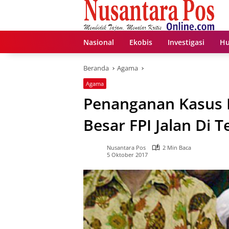
Langsung
ke
konten
Nasional
Ekobis
Investigasi
Hu
Beranda
Agama
Agama
Penanganan Kasus 
Besar FPI Jalan Di 
Nusantara Pos
2 Min Baca
5 Oktober 2017