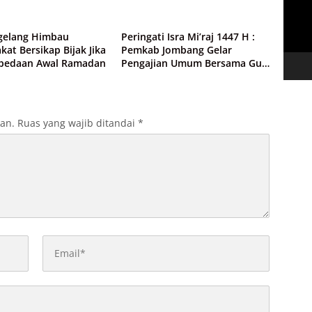
Agama
4 Foto
gelang Himbau
Peringati Isra Mi’raj 1447 H :
at Bersikap Bijak Jika
Pemkab Jombang Gelar
rbedaan Awal Ramadan
Pengajian Umum Bersama Gus
Qoyyum
kan.
Ruas yang wajib ditandai
*