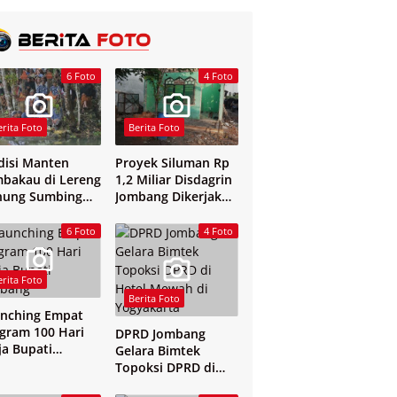
6 Foto
4 Foto
erita Foto
Berita Foto
disi Manten
Proyek Siluman Rp
bakau di Lereng
1,2 Miliar Disdagrin
nung Sumbing
Jombang Dikerjakan
elang
Tanpa Papan Nama
6 Foto
4 Foto
erita Foto
Berita Foto
nching Empat
gram 100 Hari
DPRD Jombang
ja Bupati
Gelara Bimtek
mbang
Topoksi DPRD di
Hotel Mewah di