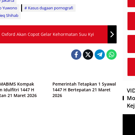
Jakarta
go Yuwono
Kasus dugaan pornografi
zieq Shihab
 Oxford Akan Copot Gelar Kehormatan Suu Kyi
Agama
 MABIMS Kompak
Pemerintah Tetapkan 1 Syawal
 Idulfitri 1447 H
1447 H Bertepatan 21 Maret
VI
tan 21 Maret 2026
2026
Mo
Kej
Pemut
Video