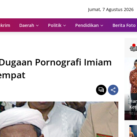
Jumat, 7 Agustus 2026
krim
Daerah
Politik
Pendidikan
Berita Foto
Dugaan Pornografi Imiam
Tempat
Har
Ket
Pen
30 Ju