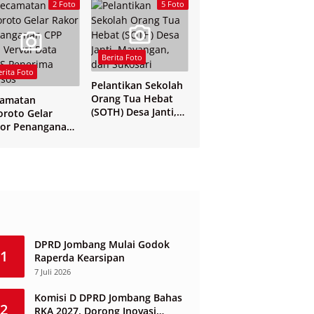
Yogyakarta
2 Foto
5 Foto
Berita Foto
erita Foto
Pelantikan Sekolah
Orang Tua Hebat
camatan
(SOTH) Desa Janti,
oroto Gelar
Mayangan, dan
or Penanganan
Sukosari
 dan Verval Data
S Penerima
sos
DPRD Jombang Mulai Godok
1
Raperda Kearsipan
7 Juli 2026
Komisi D DPRD Jombang Bahas
2
RKA 2027, Dorong Inovasi