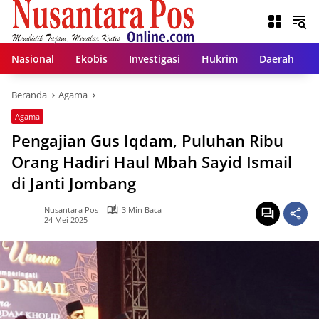
Langsung
ke
konten
Nasional
Ekobis
Investigasi
Hukrim
Daerah
Beranda
Agama
Agama
Pengajian Gus Iqdam, Puluhan Ribu
Orang Hadiri Haul Mbah Sayid Ismail
di Janti Jombang
Nusantara Pos
3 Min Baca
24 Mei 2025