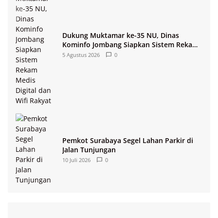
Dukung Muktamar ke-35 NU, Dinas
Kominfo Jombang Siapkan Sistem Rekam
Medis Digital dan Wifi Rakyat
5 Agustus 2026
0
Pemkot Surabaya Segel Lahan Parkir di
Jalan Tunjungan
10 Juli 2026
0