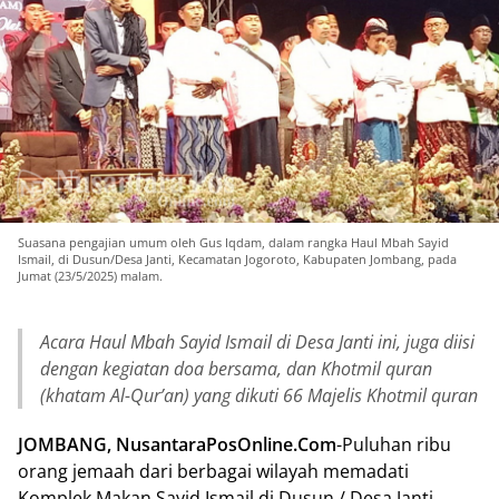
Suasana pengajian umum oleh Gus Iqdam, dalam rangka Haul Mbah Sayid
Ismail, di Dusun/Desa Janti, Kecamatan Jogoroto, Kabupaten Jombang, pada
Jumat (23/5/2025) malam.
Acara Haul Mbah Sayid Ismail di Desa Janti ini, juga diisi
dengan kegiatan doa bersama, dan Khotmil quran
(khatam Al-Qur’an) yang dikuti 66 Majelis Khotmil quran
JOMBANG, NusantaraPosOnline.Com
-Puluhan ribu
orang jemaah dari berbagai wilayah memadati
Komplek Makan Sayid Ismail di Dusun / Desa Janti