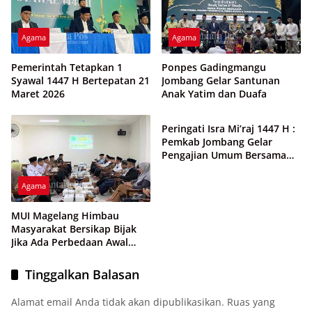
Agama
Agama
Pemerintah Tetapkan 1
Ponpes Gadingmangu
Syawal 1447 H Bertepatan 21
Jombang Gelar Santunan
Maret 2026
Anak Yatim dan Duafa
Agama
4 Foto
Peringati Isra Mi’raj 1447 H :
Pemkab Jombang Gelar
Pengajian Umum Bersama
Gus Qoyyum
Agama
MUI Magelang Himbau
Masyarakat Bersikap Bijak
Jika Ada Perbedaan Awal
Ramadan
Tinggalkan Balasan
Alamat email Anda tidak akan dipublikasikan.
Ruas yang