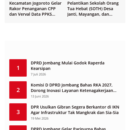
Kecamatan Jogoroto Gelar
Pelantikan Sekolah Orang
Rakor Penanganan CPP
Tua Hebat (SOTH) Desa
dan Verval Data PPKS
Janti, Mayangan, dan
Penerima Bansos
Sukosari
DPRD Jombang Mulai Godok Raperda
1
Kearsipan
7 Juli 2026
Komisi D DPRD Jombang Bahas RKA 2027,
2
Dorong Inovasi Layanan Ketenagakerjaan
Berbasis Desa
13 Juni 2026
DPR Usulkan Gibran Segera Berkantor di IKN
3
Agar Infrastruktur Tak Mangkrak dan Sia-Sia
19 Mei 2026
DPRD Jombang Gelar Paripurna Bahas