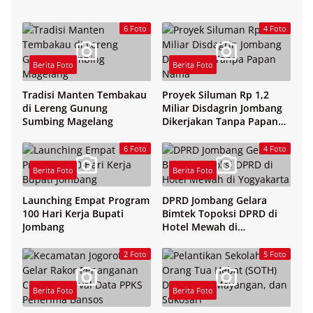
6 Foto
4 Foto
Berita Foto
Berita Foto
Tradisi Manten Tembakau
Proyek Siluman Rp 1,2
di Lereng Gunung
Miliar Disdagrin Jombang
Sumbing Magelang
Dikerjakan Tanpa Papan
Nama
6 Foto
4 Foto
Berita Foto
Berita Foto
Launching Empat Program
DPRD Jombang Gelara
100 Hari Kerja Bupati
Bimtek Topoksi DPRD di
Jombang
Hotel Mewah di
Yogyakarta
2 Foto
5 Foto
Berita Foto
Berita Foto