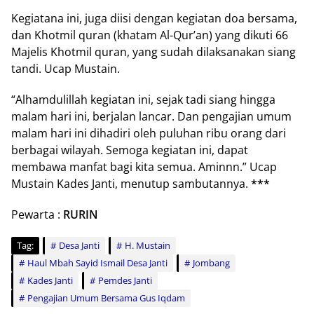
Kegiatana ini, juga diisi dengan kegiatan doa bersama,
dan Khotmil quran (khatam Al-Qur’an) yang dikuti 66
Majelis Khotmil quran, yang sudah dilaksanakan siang
tandi. Ucap Mustain.
“Alhamdulillah kegiatan ini, sejak tadi siang hingga
malam hari ini, berjalan lancar. Dan pengajian umum
malam hari ini dihadiri oleh puluhan ribu orang dari
berbagai wilayah. Semoga kegiatan ini, dapat
membawa manfat bagi kita semua. Aminnn.” Ucap
Mustain Kades Janti, menutup sambutannya.
***
Pewarta :
RURIN
Tag:
Desa Janti
H. Mustain
Haul Mbah Sayid Ismail Desa Janti
Jombang
Kades Janti
Pemdes Janti
Pengajian Umum Bersama Gus Iqdam