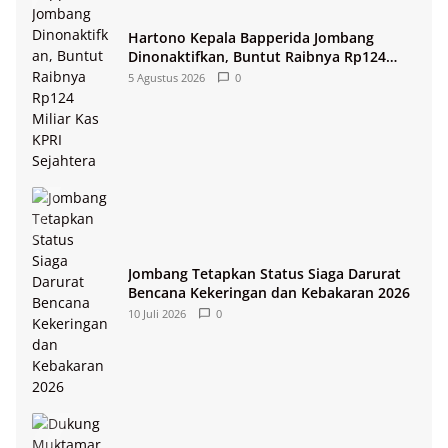
Hartono Kepala Bapperida Jombang
Dinonaktifkan, Buntut Raibnya Rp124
Miliar Kas KPRI Sejahtera
5 Agustus 2026
0
Jombang Tetapkan Status Siaga Darurat
Bencana Kekeringan dan Kebakaran 2026
10 Juli 2026
0