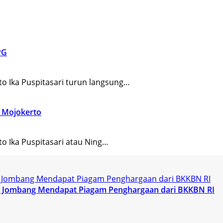
PG
 Ika Puspitasari turun langsung…
t Mojokerto
 Ika Puspitasari atau Ning…
KK Jombang Mendapat Piagam Penghargaan dari BKKBN RI