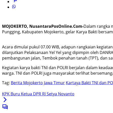
MOJOKERTO, NusantaraPosOnline.Com-
Dalam rangka m
Pungging, Kabupaten Mojokerto, gelar Karya Bakti bersam
Acara dimulai pukul 07.00 WIB, adapun rangkaian kegiata
dilanjutkan Pelaksanaan Yel Yel yang dipimpin oleh DA
pembangunan jalan, Tembok penahan tanah (TPT), dan salu
Kegiatan karya bakti TNI dan POLRI berjalan dalam keadaa
warga. TNI dan POLRI juga masyarakat terlihat berseman
Tag:
Berita Mojokerto
Jawa Timur
Kartaya Bakti TNI dan PO
KPK Buru Ketua DPR RI Setya Novanto