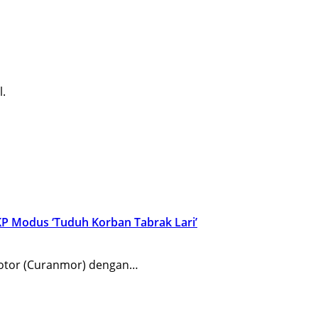
l.
KP Modus ‘Tuduh Korban Tabrak Lari’
motor (Curanmor) dengan…