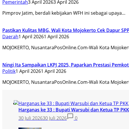
Pemerintah
3 April 2026
3 April 2026
Pimprov Jatim, berdali kebijakan WFH ini sebagai upaya…
Pastikan Kulitas MBG, Wali Kota Mojokerto Cek Dapur SP
Daerah
1 April 2026
1 April 2026
MOJOKERTO, NusantaraPosOnline.Com-Wali Kota Mojokerto
Ningi Ita Sampaikan LKPJ 2025, Paparkan Prestasi Pemko
Politik
1 April 2026
1 April 2026
MOJOKERTO, NusantaraPosOnline.Com-Wali Kota Mojokerto
Harganas ke 33 : Bupati Warsubi dan Ketua TP P
30 Juli 2026
30 Juli 2026
0