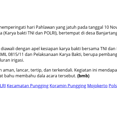
emperingati hari Pahlawan yang jatuh pada tanggal 10 No
a (Karya bakti TNI dan POLRI), bertempat di desa Banjarta
n diawali dengan apel kesiapan karya bakti bersama TNI da
NRAMIL 0815/11 dan Pelaksanaan Karya Bakti, berupa pem
ran irigasi.
n aman, lancar, tertip, dan terkendali. Kegiatan ini mend
gat bahu membahu dala acara tersebut.
(bmb)
LRI
Kecamatan Pungging
Koramin Pungging
Mojokerto
Pol